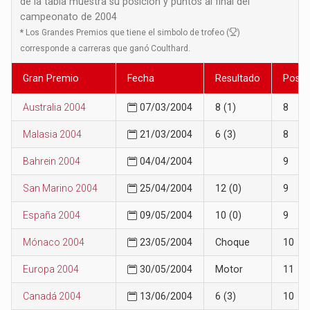
de la tabla muestra su posición y puntos al final del
campeonato de 2004
*
Los Grandes Premios que tiene el simbolo de trofeo (
)
corresponde a carreras que ganó Coulthard.
Gran Premio
Fecha
Resultado
Posic
Australia 2004
07/03/2004
8 (1)
8
Malasia 2004
21/03/2004
6 (3)
8
Bahrein 2004
04/04/2004
9
San Marino 2004
25/04/2004
12 (0)
9
España 2004
09/05/2004
10 (0)
9
Mónaco 2004
23/05/2004
Choque
10
Europa 2004
30/05/2004
Motor
11
Canadá 2004
13/06/2004
6 (3)
10