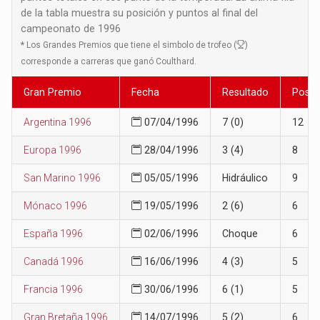
de la tabla muestra su posición y puntos al final del
campeonato de 1996
*
Los Grandes Premios que tiene el simbolo de trofeo (
)
corresponde a carreras que ganó Coulthard.
Gran Premio
Fecha
Resultado
Posic
Argentina 1996
07/04/1996
7 (0)
12
Europa 1996
28/04/1996
3 (4)
8
San Marino 1996
05/05/1996
Hidráulico
9
Mónaco 1996
19/05/1996
2 (6)
6
España 1996
02/06/1996
Choque
6
Canadá 1996
16/06/1996
4 (3)
5
Francia 1996
30/06/1996
6 (1)
5
Gran Bretaña 1996
14/07/1996
5 (2)
6