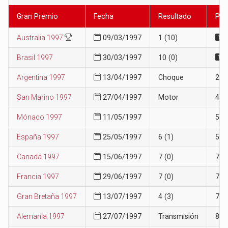
Gran Premio
Fecha
Resultado
Pos
Australia 1997
09/03/1997
1 (10)
Brasil 1997
30/03/1997
10 (0)
Argentina 1997
13/04/1997
Choque
2
San Marino 1997
27/04/1997
Motor
4
Mónaco 1997
11/05/1997
5
España 1997
25/05/1997
6 (1)
5
Canadá 1997
15/06/1997
7 (0)
7
Francia 1997
29/06/1997
7 (0)
7
Gran Bretaña 1997
13/07/1997
4 (3)
7
Alemania 1997
27/07/1997
Transmisión
8