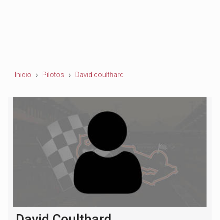
Inicio
Pilotos
David coulthard
David Coulthard