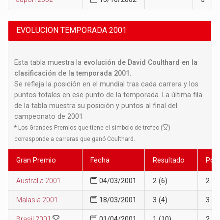
EVOLUCION TEMPORADA 2001
Esta tabla muestra la
evolución de David Coulthard en la
clasificación de la temporada 2001
.
Se refleja la posición en el mundial tras cada carrera y los
puntos totales en ese punto de la temporada. La última fila
de la tabla muestra su posición y puntos al final del
campeonato de 2001
*
Los Grandes Premios que tiene el simbolo de trofeo (
)
corresponde a carreras que ganó Coulthard.
Gran Premio
Fecha
Resultado
Posi
Australia 2001
04/03/2001
2 (6)
2
Malasia 2001
18/03/2001
3 (4)
3
Brasil 2001
01/04/2001
1 (10)
2