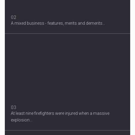
02
A mixed business - features, merits and demerits...
Migrant Crisis
The proposal involves resettling one refugee in Europe for each
one...
03
At least nine firefighters were injured when a massive
explosion...