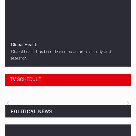
Global Health
Global health has been defined as an area of study and
research...
18:45
SPORT HEADLINES
TV
SCHEDULE
ALL THE LATEST SPORTS NEWS FROM
AROUND THE WORLD.
POLITICAL
NEWS