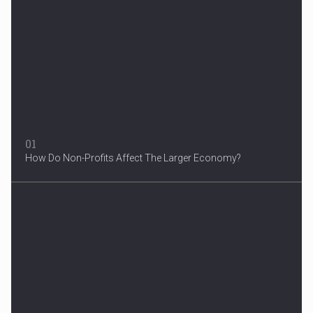
Woman in Mission Hills
A woman were arrested after he allegedly fired off from a car...
01
How Do Non-Profits Affect The Larger Economy?
3 Years After Man's Death
Mother hopes renewed reward will help find her son’s killer...