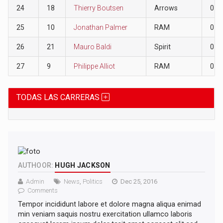
24
18
Thierry Boutsen
Arrows
0
25
10
Jonathan Palmer
RAM
0
26
21
Mauro Baldi
Spirit
0
27
9
Philippe Alliot
RAM
0
TODAS LAS CARRERAS
AUTHOOR:
HUGH JACKSON
Admin
News
,
Politics
Dec 25, 2016
Comments
Tempor incididunt labore et dolore magna aliqua enimad
min veniam saquis nostru exercitation ullamco laboris