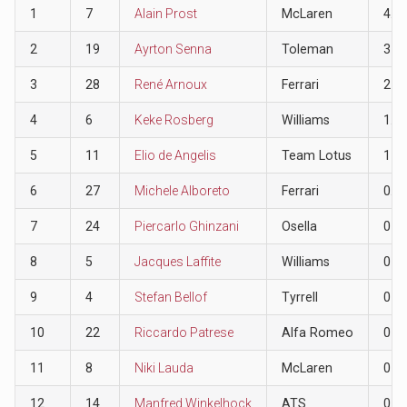
1
7
Alain Prost
McLaren
4.5
2
19
Ayrton Senna
Toleman
3
3
28
René Arnoux
Ferrari
2
4
6
Keke Rosberg
Williams
1.5
5
11
Elio de Angelis
Team Lotus
1
6
27
Michele Alboreto
Ferrari
0.5
7
24
Piercarlo Ghinzani
Osella
0
8
5
Jacques Laffite
Williams
0
9
4
Stefan Bellof
Tyrrell
0
10
22
Riccardo Patrese
Alfa Romeo
0
11
8
Niki Lauda
McLaren
0
12
14
Manfred Winkelhock
ATS
0