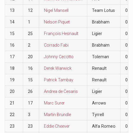
13
12
Nigel Mansell
Team Lotus
0
14
1
Nelson Piquet
Brabham
0
15
25
François Hesnault
Ligier
0
16
2
Corrado Fabi
Brabham
0
17
20
Johnny Cecotto
Toleman
0
18
16
Derek Warwick
Renault
0
19
15
Patrick Tambay
Renault
0
20
26
Andrea de Cesaris
Ligier
0
21
17
Marc Surer
Arrows
0
22
3
Martin Brundle
Tyrrell
0
23
23
Eddie Cheever
Alfa Romeo
0