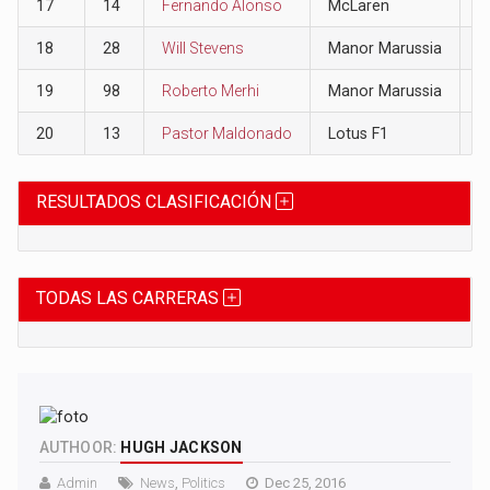
17
14
Fernando Alonso
McLaren
0
18
28
Will Stevens
Manor Marussia
0
19
98
Roberto Merhi
Manor Marussia
0
20
13
Pastor Maldonado
Lotus F1
0
RESULTADOS CLASIFICACIÓN
TODAS LAS CARRERAS
AUTHOOR:
HUGH JACKSON
Admin
News
,
Politics
Dec 25, 2016