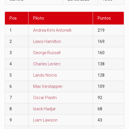
Pos.
Piloto
Puntos
1
Andrea Kimi Antonelli
219
2
Lewis Hamilton
169
3
George Russell
160
4
Charles Leclerc
138
5
Lando Norris
128
6
Max Verstappen
109
7
Oscar Piastri
92
8
Isack Hadjar
68
9
Liam Lawson
43