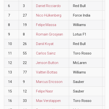
6
3
Daniel Ricciardo
Red Bull
8
7
27
Nico Hülkenberg
Force India
6
8
19
Felipe Massa
Williams
4
9
8
Romain Grosjean
Lotus F1
2
10
26
Daniil Kvyat
Red Bull
1
11
55
Carlos Sainz
Toro Rosso
0
12
22
Jenson Button
McLaren
0
13
77
Valtteri Bottas
Williams
0
14
9
Marcus Ericsson
Sauber
0
15
12
Felipe Nasr
Sauber
0
16
33
Max Verstappen
Toro Rosso
0