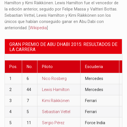
Hamilton y Kimi Räikkönen. Lewis Hamilton fue el vencedor de
la edición anterior, seguido por Felipe Massa y Valtteri Bottas.
Sebastian Vettel, Lewis Hamilton y Kimi Räikkönen son los
únicos que habían conseguido ganar en Abu Dabi con
anterioridad. [
Wikipedia
]
GRAN PREMIO DE ABU DHABI 2015: RESULTADOS DE
LA CARRERA
Pos.
No.
Piloto
Escuderia
P
1
6
Nico Rosberg
Mercedes
2
2
44
Lewis Hamilton
Mercedes
1
3
7
Kimi Räikkönen
Ferrari
1
4
5
Sebastian Vettel
Ferrari
1
5
11
Sergio Pérez
Force India
1