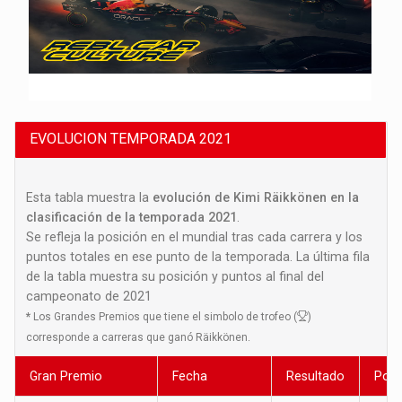
EVOLUCION TEMPORADA 2021
Esta tabla muestra la
evolución de Kimi Räikkönen en la
clasificación de la temporada 2021
.
Se refleja la posición en el mundial tras cada carrera y los
puntos totales en ese punto de la temporada. La última fila
de la tabla muestra su posición y puntos al final del
campeonato de 2021
*
Los Grandes Premios que tiene el simbolo de trofeo (
)
corresponde a carreras que ganó Räikkönen.
Gran Premio
Fecha
Resultado
Posi