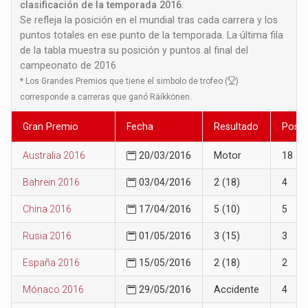
clasificación de la temporada 2016
.
Se refleja la posición en el mundial tras cada carrera y los
puntos totales en ese punto de la temporada. La última fila
de la tabla muestra su posición y puntos al final del
campeonato de 2016
*
Los Grandes Premios que tiene el simbolo de trofeo (
)
corresponde a carreras que ganó Räikkönen.
Gran Premio
Fecha
Resultado
Posic
Australia 2016
20/03/2016
Motor
18
Bahrein 2016
03/04/2016
2 (18)
4
China 2016
17/04/2016
5 (10)
5
Rusia 2016
01/05/2016
3 (15)
3
España 2016
15/05/2016
2 (18)
2
Mónaco 2016
29/05/2016
Accidente
4