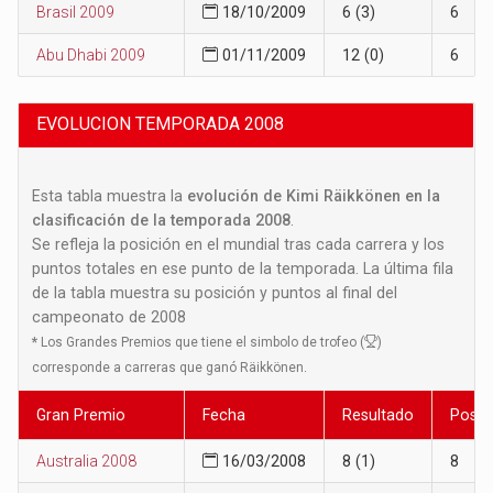
Brasil 2009
18/10/2009
6 (3)
6
Abu Dhabi 2009
01/11/2009
12 (0)
6
EVOLUCION TEMPORADA 2008
Esta tabla muestra la
evolución de Kimi Räikkönen en la
clasificación de la temporada 2008
.
Se refleja la posición en el mundial tras cada carrera y los
puntos totales en ese punto de la temporada. La última fila
de la tabla muestra su posición y puntos al final del
campeonato de 2008
*
Los Grandes Premios que tiene el simbolo de trofeo (
)
corresponde a carreras que ganó Räikkönen.
Gran Premio
Fecha
Resultado
Posic
Australia 2008
16/03/2008
8 (1)
8