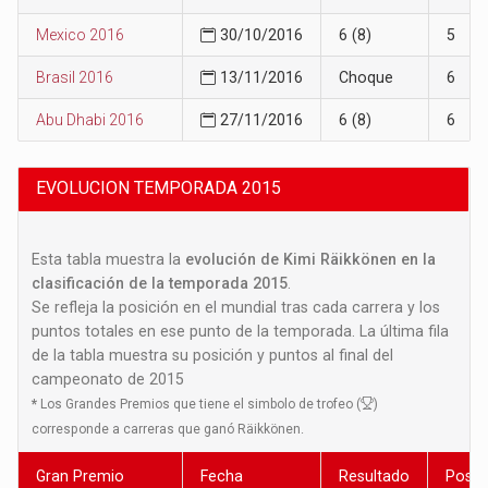
Mexico 2016
30/10/2016
6 (8)
5
Brasil 2016
13/11/2016
Choque
6
Abu Dhabi 2016
27/11/2016
6 (8)
6
EVOLUCION TEMPORADA 2015
Esta tabla muestra la
evolución de Kimi Räikkönen en la
clasificación de la temporada 2015
.
Se refleja la posición en el mundial tras cada carrera y los
puntos totales en ese punto de la temporada. La última fila
de la tabla muestra su posición y puntos al final del
campeonato de 2015
*
Los Grandes Premios que tiene el simbolo de trofeo (
)
corresponde a carreras que ganó Räikkönen.
Gran Premio
Fecha
Resultado
Posic