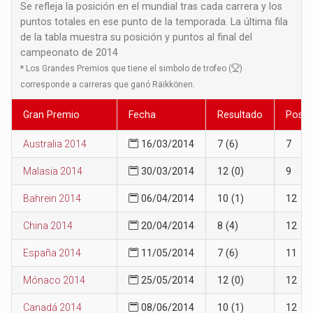
Se refleja la posición en el mundial tras cada carrera y los
puntos totales en ese punto de la temporada. La última fila
de la tabla muestra su posición y puntos al final del
campeonato de 2014
*
Los Grandes Premios que tiene el simbolo de trofeo (
)
corresponde a carreras que ganó Räikkönen.
Gran Premio
Fecha
Resultado
Posic
Australia 2014
16/03/2014
7 (6)
7
Malasia 2014
30/03/2014
12 (0)
9
Bahrein 2014
06/04/2014
10 (1)
12
China 2014
20/04/2014
8 (4)
12
España 2014
11/05/2014
7 (6)
11
Mónaco 2014
25/05/2014
12 (0)
12
Canadá 2014
08/06/2014
10 (1)
12