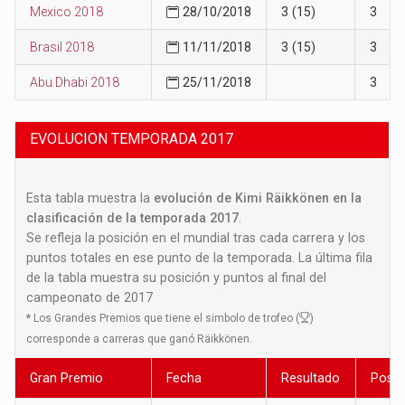
Mexico 2018
28/10/2018
3 (15)
3
Brasil 2018
11/11/2018
3 (15)
3
Abu Dhabi 2018
25/11/2018
3
EVOLUCION TEMPORADA 2017
Esta tabla muestra la
evolución de Kimi Räikkönen en la
clasificación de la temporada 2017
.
Se refleja la posición en el mundial tras cada carrera y los
puntos totales en ese punto de la temporada. La última fila
de la tabla muestra su posición y puntos al final del
campeonato de 2017
*
Los Grandes Premios que tiene el simbolo de trofeo (
)
corresponde a carreras que ganó Räikkönen.
Gran Premio
Fecha
Resultado
Posic