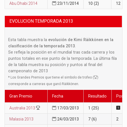
Abu Dhabi 2014
23/11/2014
10 (2)
12
EVOLUCION TEMPORADA 2013
Esta tabla muestra la
evolución de Kimi Räikkönen en la
clasificación de la temporada 2013
.
Se refleja la posición en el mundial tras cada carrera y los
puntos totales en ese punto de la temporada. La última fila
de la tabla muestra su posición y puntos al final del
campeonato de 2013
*
Los Grandes Premios que tiene el simbolo de trofeo (
)
corresponde a carreras que ganó Räikkönen.
Gran Premio
Fecha
Resultado
Posic
Australia 2013
17/03/2013
1 (25)
Malasia 2013
24/03/2013
7 (6)
2