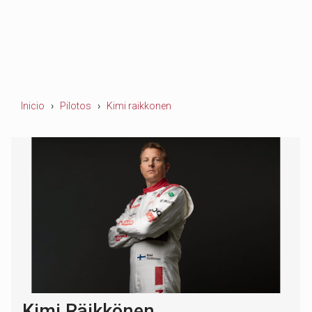
Inicio
Pilotos
Kimi raikkonen
Kimi Räikkönen