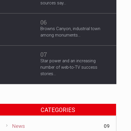
sources say...
06
Browns Canyon, industrial town
among monuments...
07
Star power and an increasing
number of web-to-TV success
stories...
CATEGORIES
News
09