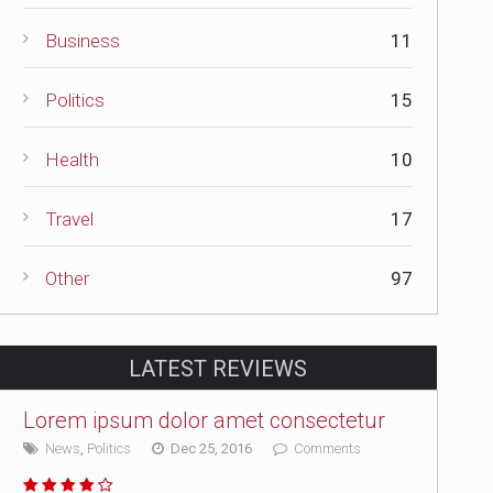
Business
11
Politics
15
Health
10
Travel
17
Other
97
LATEST REVIEWS
Lorem ipsum dolor amet consectetur
News
,
Politics
Dec 25, 2016
Comments