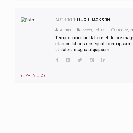
AUTHOOR:
HUGH JACKSON
Admin
News
,
Politics
Dec 25, 2
Tempor incididunt labore et dolore mag
ullamco laboris onsequat lorem ipsum do
et dolore magna aliquipsum.
PREVIOUS