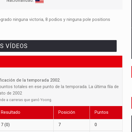
Nacionalidad:
rado ninguna victoria, 8 podios y ninguna pole positions
S VÍDEOS
ificación de la temporada 2002
.
 puntos totales en ese punto de la temporada. La última fila de
nato de 2002
nde a carreras que ganó Yoong.
Resultado
Posición
Puntos
7 (0)
7
0