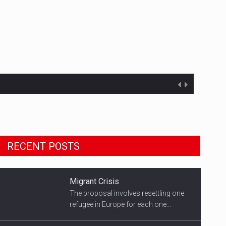
Migrant Crisis
The proposal involves resettling one
RECENT POSTS
refugee in Europe for each one...
Smith's Team
US Democratic presidential candidate
speaks with supporters...