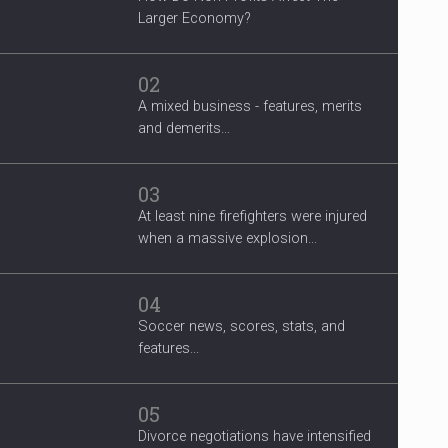
Larger Economy?
02
A mixed business - features, merits
and demerits...
03
At least nine firefighters were injured
when a massive explosion...
04
Soccer news, scores, stats, and
features...
05
Divorce negotiations have intensified