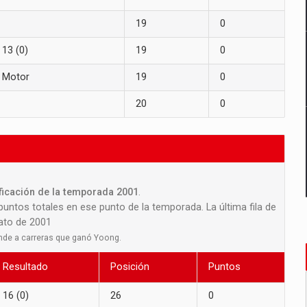
19
0
13 (0)
19
0
Motor
19
0
20
0
ificación de la temporada 2001
.
 puntos totales en ese punto de la temporada. La última fila de
nato de 2001
nde a carreras que ganó Yoong.
Resultado
Posición
Puntos
16 (0)
26
0