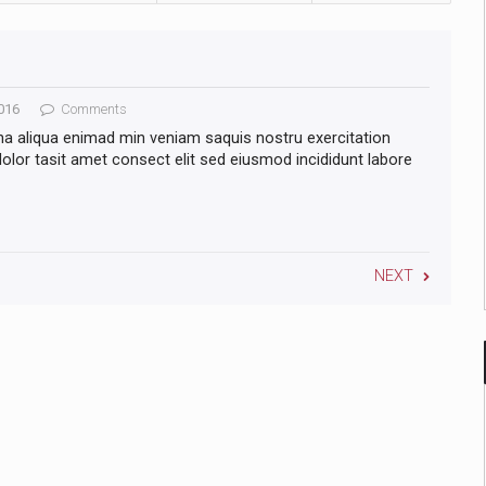
016
Comments
na aliqua enimad min veniam saquis nostru exercitation
lor tasit amet consect elit sed eiusmod incididunt labore
NEXT