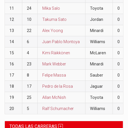
11
24
Mika Salo
Toyota
0
12
10
Takuma Sato
Jordan
0
13
22
Alex Yoong
Minardi
0
14
6
Juan Pablo Montoya
Williams
0
15
4
Kimi Räikkönen
McLaren
0
16
23
Mark Webber
Minardi
0
17
8
Felipe Massa
Sauber
0
18
17
Pedro de la Rosa
Jaguar
0
19
25
Allan McNish
Toyota
0
20
5
Ralf Schumacher
Williams
0
TODAS LAS CARRERAS