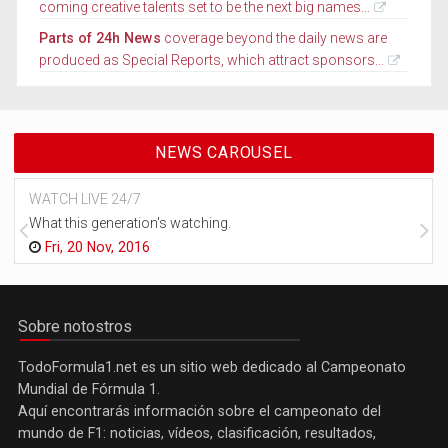
coming creative talents set to be the next big names...
Parts of 24h News
coverage beyond the daily news are
produced as Special Reports, which attract sponsors...
NEWS CAROUSEL
WATCH LIVE 24/7
What this generation's watching.
Fri, 20 Nov, 2016
Sobre notostros
TodoFormula1.net es un sitio web dedicado al Campeonato
Mundial de Fórmula 1.
Aquí encontrarás información sobre el campeonato del
mundo de F1: noticias, vídeos, clasificación, resultados,