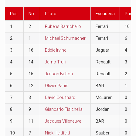
Pos.
No.
Piloto
Escuderia
Punt
1
2
Rubens Barrichello
Ferrari
10
2
1
Michael Schumacher
Ferrari
6
3
16
Eddie Irvine
Jaguar
4
4
14
Jarno Trulli
Renault
3
5
15
Jenson Button
Renault
2
6
12
Olivier Panis
BAR
1
7
3
David Coulthard
McLaren
0
8
9
Giancarlo Fisichella
Jordan
0
9
11
Jacques Villeneuve
BAR
0
10
7
Nick Heidfeld
Sauber
0