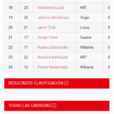
18
23
Vitantonio Liuzzi
HRT
0
19
25
Jérôme d'Ambrosio
Virgin
0
20
21
Jarno Trulli
Lotus
0
21
17
Sergio Pérez
Sauber
0
22
11
Rubens Barrichello
Williams
0
23
22
Narain Karthikeyan
HRT
0
24
12
Pastor Maldonado
Williams
0
RESULTADOS CLASIFICACIÓN
TODAS LAS CARRERAS