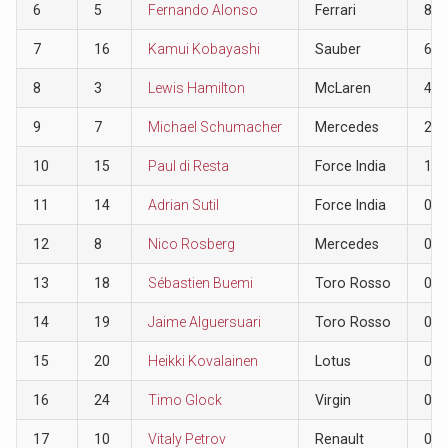
6
5
Fernando Alonso
Ferrari
8
7
16
Kamui Kobayashi
Sauber
6
8
3
Lewis Hamilton
McLaren
4
9
7
Michael Schumacher
Mercedes
2
10
15
Paul di Resta
Force India
1
11
14
Adrian Sutil
Force India
0
12
8
Nico Rosberg
Mercedes
0
13
18
Sébastien Buemi
Toro Rosso
0
14
19
Jaime Alguersuari
Toro Rosso
0
15
20
Heikki Kovalainen
Lotus
0
16
24
Timo Glock
Virgin
0
17
10
Vitaly Petrov
Renault
0