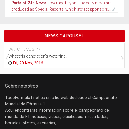
Parts of 24h News
coverage beyond the daily news are
produced as Special Reports, which attract sponsors...
NEWS CAROUSEL
WATCH LIVE 24/7
What this generation's watching.
Fri, 20 Nov, 2016
Sobre notostros
TodoFormula1.net es un sitio web dedicado al Campeonato
Mundial de Fórmula 1.
Aquí encontrarás información sobre el campeonato del
mundo de F1: noticias, vídeos, clasificación, resultados,
horarios, pilotos, escuerías,...