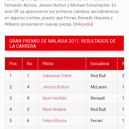
Fernando Alonso, Jenson Button y Michael Schumacher. En
este GP ya aparecieron los primeros cambios aerodinámicos
en algunos coches, puesto que Ferrari,​ Renault,​ Hispania​ y
Williams​ presentaron nuevas piezas, [
Wikipedia
]
GRAN PREMIO DE MALASIA 2011: RESULTADOS DE
LA CARRERA
Pos.
No.
Piloto
Escuderia
Pun
1
1
Sebastian Vettel
Red Bull
25
2
4
Jenson Button
McLaren
18
3
9
Nick Heidfeld
Renault
15
4
2
Mark Webber
Red Bull
12
5
6
Felipe Massa
Ferrari
10