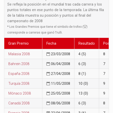
Se refleja la posición en el mundial tras cada carrera y los
puntos totales en ese punto de la temporada. La última fila
de la tabla muestra su posición y puntos al final del
campeonato de 2008
*
Los Grandes Premios que tiene el simbolo de trofeo (
)
corresponde a carreras que ganó Trulli.
Gran Premio
Fecha
Resultado
Posic
Malasia 2008
23/03/2008
4 (5)
8
Bahrein 2008
06/04/2008
6 (3)
7
España 2008
27/04/2008
8 (1)
7
Turquía 2008
11/05/2008
10 (0)
9
Mónaco 2008
25/05/2008
13 (0)
9
Canadá 2008
08/06/2008
6 (3)
8
Francia 2008
22/06/2008
3 (6)
7