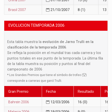
Brasil 2007
21/10/2007
8 (1)
13
EVOLUCION TEMPORADA 2006
Esta tabla muestra la
evolución de Jarno Trulli en la
clasificación de la temporada 2006
.
Se refleja la posición en el mundial tras cada carrera y los
puntos totales en ese punto de la temporada. La última fila
de la tabla muestra su posición y puntos al final del
campeonato de 2006
*
Los Grandes Premios que tiene el simbolo de trofeo (
)
corresponde a carreras que ganó Trulli.
Gran Premio
Fecha
Resultado
Posi
Bahrein 2006
12/03/2006
16 (0)
16
Malasia 2006
19/03/2006
9 (0)
13