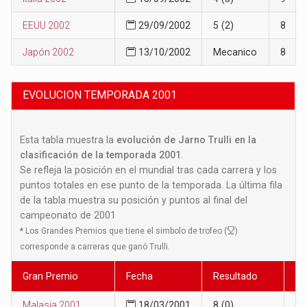
EEUU 2002
29/09/2002
5 (2)
8
Japón 2002
13/10/2002
Mecanico
8
EVOLUCION TEMPORADA 2001
Esta tabla muestra la
evolución de Jarno Trulli en la
clasificación de la temporada 2001
.
Se refleja la posición en el mundial tras cada carrera y los
puntos totales en ese punto de la temporada. La última fila
de la tabla muestra su posición y puntos al final del
campeonato de 2001
*
Los Grandes Premios que tiene el simbolo de trofeo (
)
corresponde a carreras que ganó Trulli.
Gran Premio
Fecha
Resultado
Po
Malasia 2001
18/03/2001
8 (0)
12