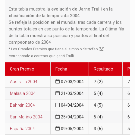
Esta tabla muestra la
evolución de Jarno Trulli en la
clasificación de la temporada 2004
.
Se refleja la posición en el mundial tras cada carrera y los
puntos totales en ese punto de la temporada. La última fila
de la tabla muestra su posición y puntos al final del
campeonato de 2004
*
Los Grandes Premios que tiene el simbolo de trofeo (
)
corresponde a carreras que ganó Trulli.
Gran Premio
Fecha
Resultado
Pos
Australia 2004
07/03/2004
7 (2)
7
Malasia 2004
21/03/2004
5 (4)
6
Bahrein 2004
04/04/2004
4 (5)
6
San Marino 2004
25/04/2004
5 (4)
6
España 2004
09/05/2004
3 (6)
5