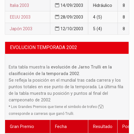
Italia 2003
14/09/2003
Hidráulico
8
EEUU 2003
28/09/2003
4 (5)
8
Japón 2003
12/10/2003
5 (4)
8
EVOLUCION TEMPORADA 2002
Esta tabla muestra la
evolución de Jarno Trulli en la
clasificación de la temporada 2002
.
Se refleja la posición en el mundial tras cada carrera y los
puntos totales en ese punto de la temporada. La última fila
de la tabla muestra su posición y puntos al final del
campeonato de 2002
*
Los Grandes Premios que tiene el simbolo de trofeo (
)
corresponde a carreras que ganó Trulli.
Gran Premio
Fecha
Resultado
Posic