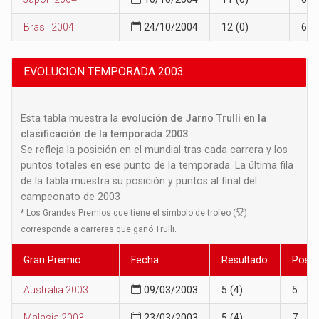
Brasil 2004
24/10/2004
12 (0)
6
EVOLUCION TEMPORADA 2003
Esta tabla muestra la
evolución de Jarno Trulli en la
clasificación de la temporada 2003
.
Se refleja la posición en el mundial tras cada carrera y los
puntos totales en ese punto de la temporada. La última fila
de la tabla muestra su posición y puntos al final del
campeonato de 2003
*
Los Grandes Premios que tiene el simbolo de trofeo (
)
corresponde a carreras que ganó Trulli.
Gran Premio
Fecha
Resultado
Posic
Australia 2003
09/03/2003
5 (4)
5
Malasia 2003
23/03/2003
5 (4)
7