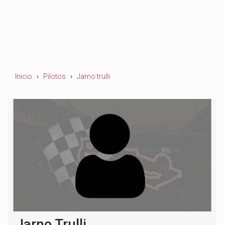
Inicio
Pilotos
Jarno trulli
Jarno Trulli