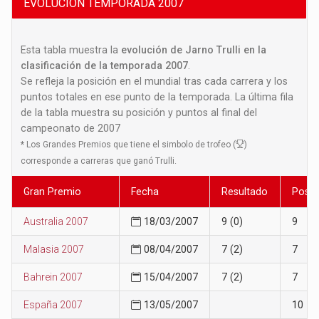
EVOLUCION TEMPORADA 2007
Esta tabla muestra la
evolución de Jarno Trulli en la
clasificación de la temporada 2007
.
Se refleja la posición en el mundial tras cada carrera y los
puntos totales en ese punto de la temporada. La última fila
de la tabla muestra su posición y puntos al final del
campeonato de 2007
*
Los Grandes Premios que tiene el simbolo de trofeo (
)
corresponde a carreras que ganó Trulli.
Gran Premio
Fecha
Resultado
Posic
Australia 2007
18/03/2007
9 (0)
9
Malasia 2007
08/04/2007
7 (2)
7
Bahrein 2007
15/04/2007
7 (2)
7
España 2007
13/05/2007
10