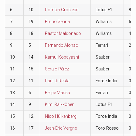
6
10
Romain Grosjean
Lotus F1
8
7
19
Bruno Senna
Williams
6
8
18
Pastor Maldonado
Williams
4
9
5
Fernando Alonso
Ferrari
2
10
14
Kamui Kobayashi
Sauber
1
11
15
Sergio Pérez
Sauber
0
12
11
Paul di Resta
Force India
0
13
6
Felipe Massa
Ferrari
0
14
9
Kimi Räikkönen
Lotus F1
0
15
12
Nico Hülkenberg
Force India
0
16
17
Jean-Éric Vergne
Toro Rosso
0