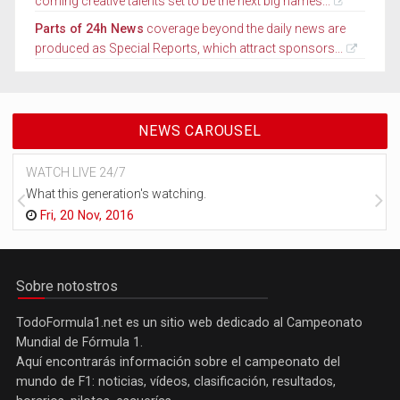
coming creative talents set to be the next big names...
Parts of 24h News
coverage beyond the daily news are
produced as Special Reports, which attract sponsors...
NEWS CAROUSEL
WATCH LIVE 24/7
What this generation's watching.
Fri, 20 Nov, 2016
Sobre notostros
TodoFormula1.net es un sitio web dedicado al Campeonato
Mundial de Fórmula 1.
Aquí encontrarás información sobre el campeonato del
mundo de F1: noticias, vídeos, clasificación, resultados,