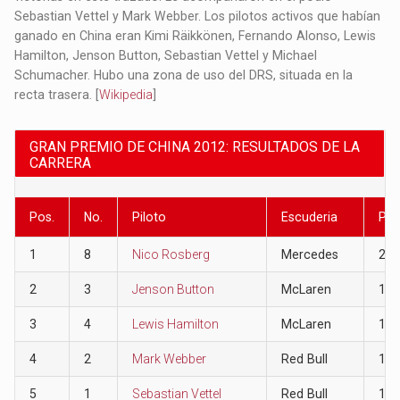
Sebastian Vettel y Mark Webber. Los pilotos activos que habían
ganado en China eran Kimi Räikkönen, Fernando Alonso, Lewis
Hamilton, Jenson Button, Sebastian Vettel y Michael
Schumacher. Hubo una zona de uso del DRS, situada en la
recta trasera.​ [
Wikipedia
]
GRAN PREMIO DE CHINA 2012: RESULTADOS DE LA
CARRERA
Pos.
No.
Piloto
Escuderia
Pun
1
8
Nico Rosberg
Mercedes
25
2
3
Jenson Button
McLaren
18
3
4
Lewis Hamilton
McLaren
15
4
2
Mark Webber
Red Bull
12
5
1
Sebastian Vettel
Red Bull
10