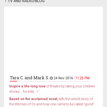
TV AND RADIO/BLOG
Tara C. and Mark S.
24 Nov 2016
11.25 PM
Inspire a life-long love
of theatre by taking your children
shows... for kids.
Based on the acclaimed novel,
tells the untold story of
the Witches of Oz and how one came to be called "good"