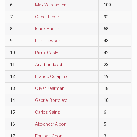
6
Max Verstappen
109
7
Oscar Piastri
92
8
Isack Hadjar
68
9
Liam Lawson
43
10
Pierre Gasly
42
11
Arvid Lindblad
23
12
Franco Colapinto
19
13
Oliver Bearman
18
14
Gabriel Bortoleto
10
15
Carlos Sainz
6
16
Alexander Albon
5
17
Esteban Ocon
3