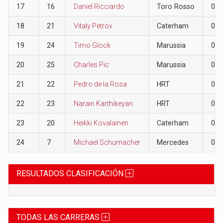
17
16
Daniel Ricciardo
Toro Rosso
0
18
21
Vitaly Petrov
Caterham
0
19
24
Timo Glock
Marussia
0
20
25
Charles Pic
Marussia
0
21
22
Pedro de la Rosa
HRT
0
22
23
Narain Karthikeyan
HRT
0
23
20
Heikki Kovalainen
Caterham
0
24
7
Michael Schumacher
Mercedes
0
RESULTADOS CLASIFICACIÓN
TODAS LAS CARRERAS