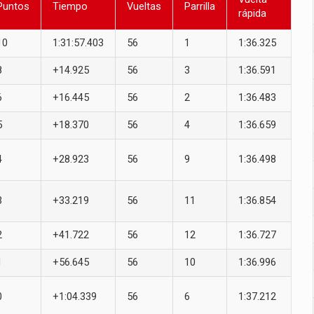
Puntos
Tiempo
Vueltas
Parrilla
rápida
10
1:31:57.403
56
1
1:36.325
8
+14.925
56
3
1:36.591
6
+16.445
56
2
1:36.483
5
+18.370
56
4
1:36.659
4
+28.923
56
9
1:36.498
3
+33.219
56
11
1:36.854
2
+41.722
56
12
1:36.727
1
+56.645
56
10
1:36.996
0
+1:04.339
56
6
1:37.212