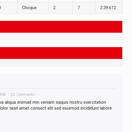
0
Choque
2
7
2:39.612
016
Comments
na aliqua enimad min veniam saquis nostru exercitation
lor tasit amet consect elit sed eiusmod incididunt labore