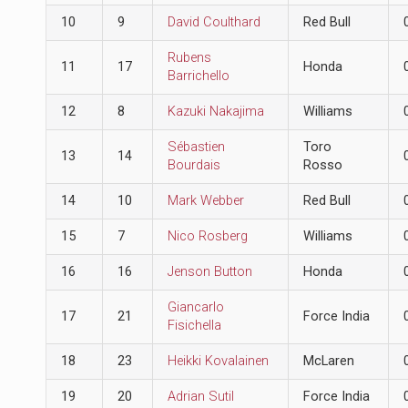
10
9
David Coulthard
Red Bull
Rubens
11
17
Honda
Barrichello
12
8
Kazuki Nakajima
Williams
Sébastien
Toro
13
14
Bourdais
Rosso
14
10
Mark Webber
Red Bull
15
7
Nico Rosberg
Williams
16
16
Jenson Button
Honda
Giancarlo
17
21
Force India
Fisichella
18
23
Heikki Kovalainen
McLaren
19
20
Adrian Sutil
Force India