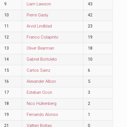
9
Liam Lawson
43
10
Pierre Gasly
42
11
Arvid Lindblad
23
12
Franco Colapinto
19
13
Oliver Bearman
18
14
Gabriel Bortoleto
10
15
Carlos Sainz
6
16
Alexander Albon
5
17
Esteban Ocon
3
18
Nico Hülkenberg
2
19
Fernando Alonso
1
21
Valtteri Bottas
0