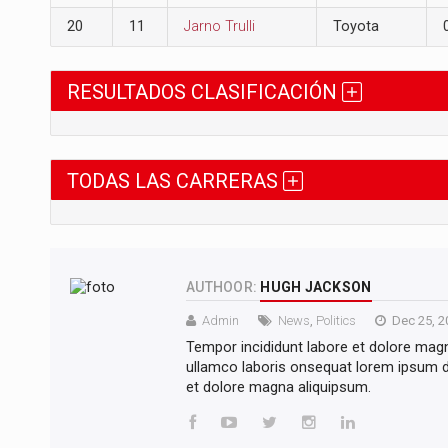
20
11
Jarno Trulli
Toyota
RESULTADOS CLASIFICACIÓN
TODAS LAS CARRERAS
AUTHOOR:
HUGH JACKSON
Admin
News
,
Politics
Dec 25, 2
Tempor incididunt labore et dolore mag
ullamco laboris onsequat lorem ipsum do
et dolore magna aliquipsum.