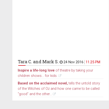
Tara C. and Mark S.
24 Nov 2016
11.25 PM
Inspire a life-long love
of theatre by taking your
children shows... for kids.
Based on the acclaimed novel,
tells the untold story
of the Witches of Oz and how one came to be called
"good" and the other...