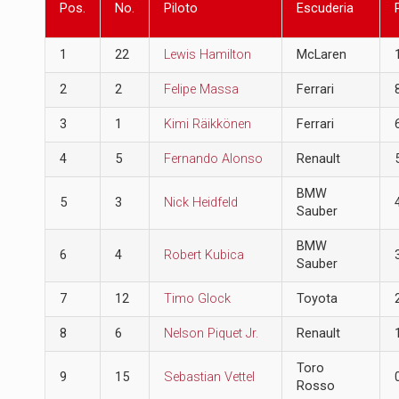
Pos.
No.
Piloto
Escuderia
1
22
Lewis Hamilton
McLaren
2
2
Felipe Massa
Ferrari
3
1
Kimi Räikkönen
Ferrari
4
5
Fernando Alonso
Renault
BMW
5
3
Nick Heidfeld
Sauber
BMW
6
4
Robert Kubica
Sauber
7
12
Timo Glock
Toyota
8
6
Nelson Piquet Jr.
Renault
Toro
9
15
Sebastian Vettel
Rosso