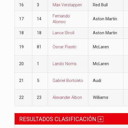
16
3
Max Verstappen
Red Bull
Fernando
17
14
Aston Martin
Alonso
18
18
Lance Stroll
Aston Martin
19
81
Oscar Piastri
McLaren
20
1
Lando Norris
McLaren
21
5
Gabriel Bortoleto
Audi
22
23
Alexander Albon
Williams
RESULTADOS CLASIFICACIÓN