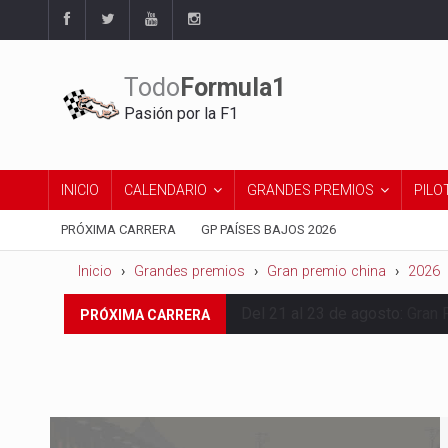
Todo
Formula1
Pasión por la F1
INICIO
CALENDARIO
GRANDES PREMIOS
PILO
PRÓXIMA CARRERA
GP PAÍSES BAJOS 2026
Inicio
Grandes premios
Gran premio china
2026
Del 21 al 23 de agosto:
Gran 
PRÓXIMA CARRERA