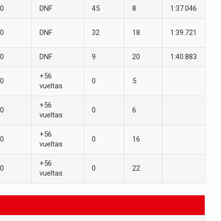
0
DNF
45
8
1:37.046
0
DNF
32
18
1:39.721
0
DNF
9
20
1:40.883
+56
0
0
5
vueltas
+56
0
0
6
vueltas
+56
0
0
16
vueltas
+56
0
0
22
vueltas