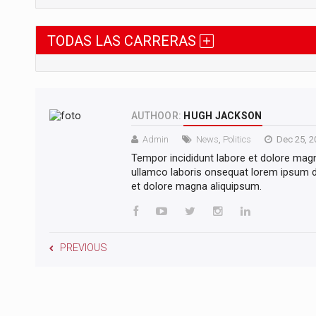
TODAS LAS CARRERAS
AUTHOOR:
HUGH JACKSON
Admin
News
,
Politics
Dec 25, 2
Tempor incididunt labore et dolore mag
ullamco laboris onsequat lorem ipsum do
et dolore magna aliquipsum.
PREVIOUS