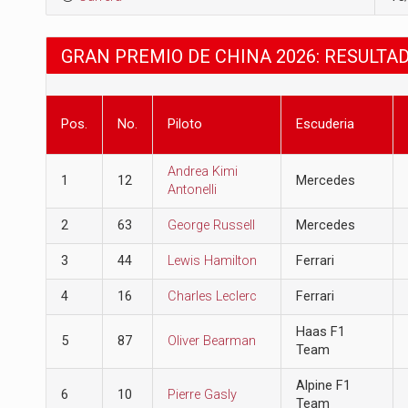
GRAN PREMIO DE CHINA 2026: RESULTA
Pos.
No.
Piloto
Escuderia
Andrea Kimi
1
12
Mercedes
Antonelli
2
63
George Russell
Mercedes
3
44
Lewis Hamilton
Ferrari
4
16
Charles Leclerc
Ferrari
Haas F1
5
87
Oliver Bearman
Team
Alpine F1
6
10
Pierre Gasly
Team