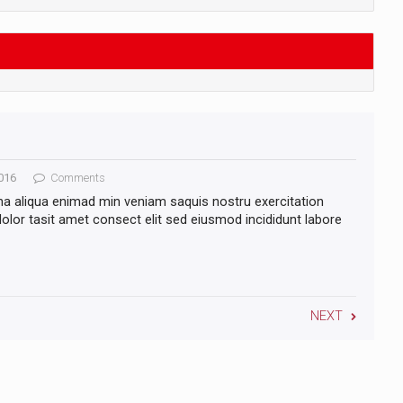
016
Comments
na aliqua enimad min veniam saquis nostru exercitation
lor tasit amet consect elit sed eiusmod incididunt labore
NEXT