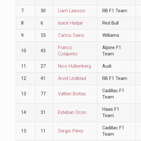
7
30
Liam Lawson
RB F1 Team
8
6
Isack Hadjar
Red Bull
9
55
Carlos Sainz
Williams
Franco
Alpine F1
10
43
Colapinto
Team
11
27
Nico Hülkenberg
Audi
12
41
Arvid Lindblad
RB F1 Team
Cadillac F1
13
77
Valtteri Bottas
Team
Haas F1
14
31
Esteban Ocon
Team
Cadillac F1
15
11
Sergio Pérez
Team