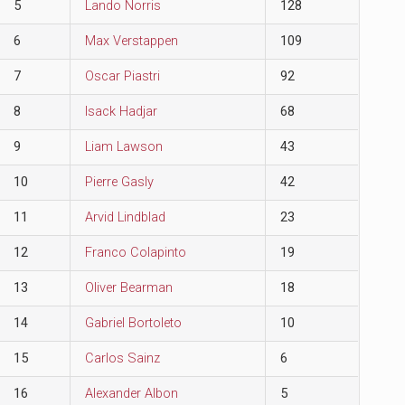
5
Lando Norris
128
6
Max Verstappen
109
7
Oscar Piastri
92
8
Isack Hadjar
68
9
Liam Lawson
43
10
Pierre Gasly
42
11
Arvid Lindblad
23
12
Franco Colapinto
19
13
Oliver Bearman
18
14
Gabriel Bortoleto
10
15
Carlos Sainz
6
16
Alexander Albon
5