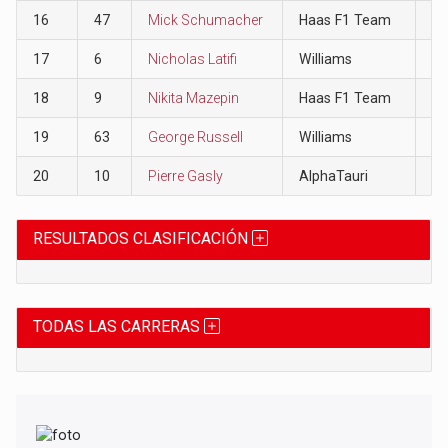
16
47
Mick Schumacher
Haas F1 Team
0
17
6
Nicholas Latifi
Williams
0
18
9
Nikita Mazepin
Haas F1 Team
0
19
63
George Russell
Williams
0
20
10
Pierre Gasly
AlphaTauri
0
RESULTADOS CLASIFICACIÓN
TODAS LAS CARRERAS