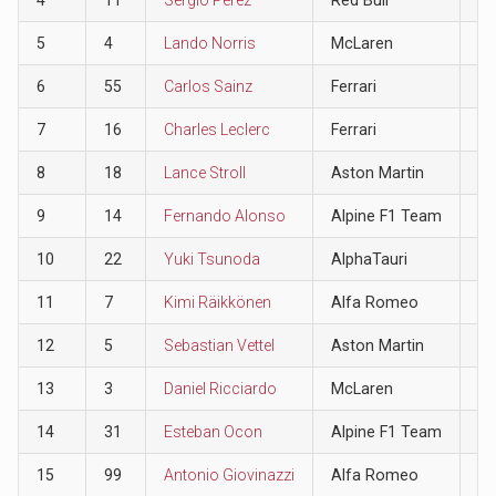
5
4
Lando Norris
McLaren
10
6
55
Carlos Sainz
Ferrari
8
7
16
Charles Leclerc
Ferrari
6
8
18
Lance Stroll
Aston Martin
4
9
14
Fernando Alonso
Alpine F1 Team
2
10
22
Yuki Tsunoda
AlphaTauri
1
11
7
Kimi Räikkönen
Alfa Romeo
0
12
5
Sebastian Vettel
Aston Martin
0
13
3
Daniel Ricciardo
McLaren
0
14
31
Esteban Ocon
Alpine F1 Team
0
15
99
Antonio Giovinazzi
Alfa Romeo
0