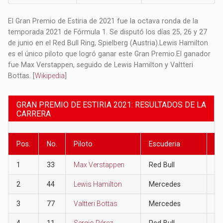
El Gran Premio de Estiria de 2021 fue la octava ronda de la
temporada 2021 de Fórmula 1. Se disputó los días 25, 26 y 27
de junio en el Red Bull Ring, Spielberg (Austria).​ Lewis Hamilton
es el único piloto que logró ganar este Gran Premio.​ El ganador
fue Max Verstappen, seguido de Lewis Hamilton y Valtteri
Bottas.​ [
Wikipedia
]
GRAN PREMIO DE ESTIRIA 2021: RESULTADOS DE LA
CARRERA
Pos.
No.
Piloto
Escuderia
Pu
1
33
Max Verstappen
Red Bull
25
2
44
Lewis Hamilton
Mercedes
19
3
77
Valtteri Bottas
Mercedes
15
4
11
Sergio Pérez
Red Bull
12