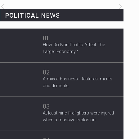
3 Years After Man's Death
POLITICAL
NEWS
Mother hopes renewed reward will
help find her son’s killer...
01
How Do Non-Profits Affect The
Larger Economy?
02
A mixed business - features, merits
and demerits...
03
At least nine firefighters were injured
when a massive explosion...