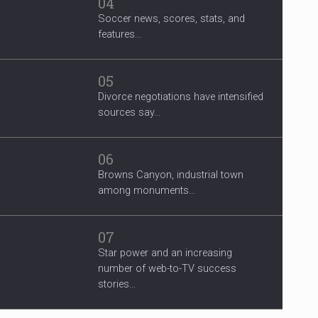
04
Soccer news, scores, stats, and
features...
05
Divorce negotiations have intensified
sources say...
06
Browns Canyon, industrial town
among monuments...
07
Star power and an increasing
number of web-to-TV success
stories...