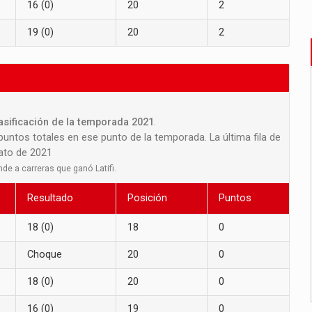
16 (0)
20
2
19 (0)
20
2
lasificación de la temporada 2021
.
 puntos totales en ese punto de la temporada. La última fila de
nato de 2021
de a carreras que ganó Latifi.
Resultado
Posición
Puntos
18 (0)
18
0
Choque
20
0
18 (0)
20
0
16 (0)
19
0