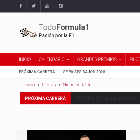
Todo
Formula1
Pasión por la F1
INICIO
CALENDARIO
GRANDES PREMIOS
PILO
PRÓXIMA CARRERA
GP PAÍSES BAJOS 2026
Inicio
Pilotos
Nicholas latifi
Del 21 al 23 de agosto:
Gran 
PRÓXIMA CARRERA