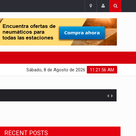
Sábado, 8 de Agosto de 2026
11:21:57 AM
Migrant Crisis
The proposal involves resettling one
RECENT POSTS