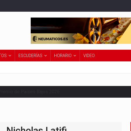
TOS
ESCUDERÍAS
HORARIO
VIDEO
Premio de Países Bajos 2026
Nicholas Latifi