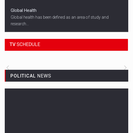
Global Health
Global health has been defined as an area of study and
research...
18:45
SPORT HEADLINES
TV
SCHEDULE
ALL THE LATEST SPORTS NEWS FROM
AROUND THE WORLD.
POLITICAL
NEWS
Woman in Mission Hills
A woman were arrested after he allegedly fired off from a car...