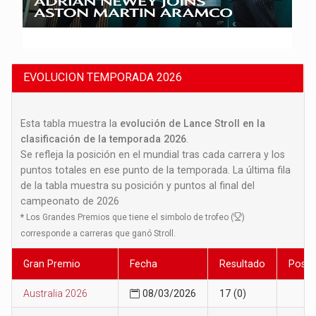
EVOLUCION TEMPORADA 2026
Esta tabla muestra la
evolución de Lance Stroll en la
clasificación de la temporada 2026
.
Se refleja la posición en el mundial tras cada carrera y los
puntos totales en ese punto de la temporada. La última fila
de la tabla muestra su posición y puntos al final del
campeonato de 2026
*
Los Grandes Premios que tiene el simbolo de trofeo (
)
corresponde a carreras que ganó Stroll.
Gran Premio
Fecha
Resultado
Posic
Australia 2026
08/03/2026
17 (0)