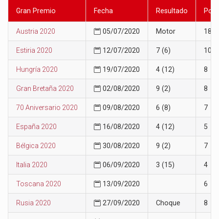
Gran Premio
Fecha
Resultado
Posi
Austria 2020
05/07/2020
Motor
18
Estiria 2020
12/07/2020
7 (6)
10
Hungría 2020
19/07/2020
4 (12)
8
Gran Bretaña 2020
02/08/2020
9 (2)
8
70 Aniversario 2020
09/08/2020
6 (8)
7
España 2020
16/08/2020
4 (12)
5
Bélgica 2020
30/08/2020
9 (2)
7
Italia 2020
06/09/2020
3 (15)
4
Toscana 2020
13/09/2020
6
Rusia 2020
27/09/2020
Choque
8