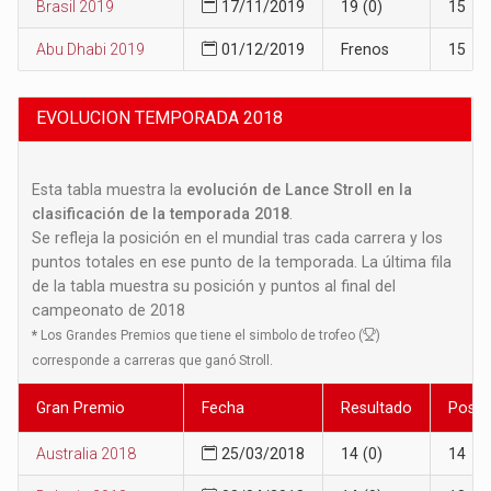
Brasil 2019
17/11/2019
19 (0)
15
Abu Dhabi 2019
01/12/2019
Frenos
15
EVOLUCION TEMPORADA 2018
Esta tabla muestra la
evolución de Lance Stroll en la
clasificación de la temporada 2018
.
Se refleja la posición en el mundial tras cada carrera y los
puntos totales en ese punto de la temporada. La última fila
de la tabla muestra su posición y puntos al final del
campeonato de 2018
*
Los Grandes Premios que tiene el simbolo de trofeo (
)
corresponde a carreras que ganó Stroll.
Gran Premio
Fecha
Resultado
Posic
Australia 2018
25/03/2018
14 (0)
14