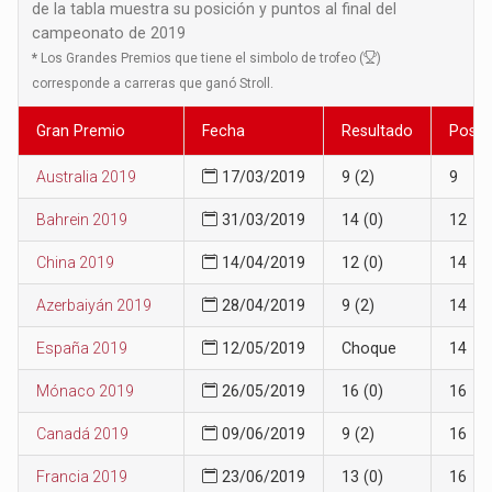
de la tabla muestra su posición y puntos al final del
campeonato de 2019
*
Los Grandes Premios que tiene el simbolo de trofeo (
)
corresponde a carreras que ganó Stroll.
Gran Premio
Fecha
Resultado
Posic
Australia 2019
17/03/2019
9 (2)
9
Bahrein 2019
31/03/2019
14 (0)
12
China 2019
14/04/2019
12 (0)
14
Azerbaiyán 2019
28/04/2019
9 (2)
14
España 2019
12/05/2019
Choque
14
Mónaco 2019
26/05/2019
16 (0)
16
Canadá 2019
09/06/2019
9 (2)
16
Francia 2019
23/06/2019
13 (0)
16