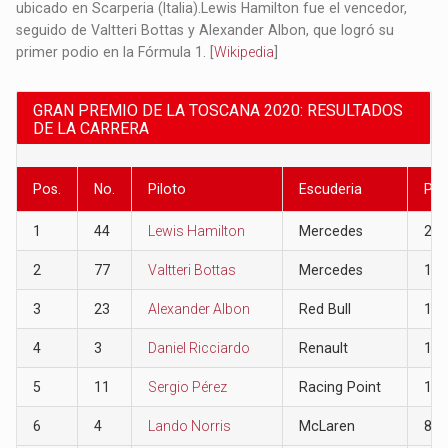
ubicado en Scarperia (Italia).​ Lewis Hamilton fue el vencedor,
seguido de Valtteri Bottas y Alexander Albon, que logró su
primer podio en la Fórmula 1.​ [
Wikipedia
]
GRAN PREMIO DE LA TOSCANA 2020: RESULTADOS
DE LA CARRERA
Pos.
No.
Piloto
Escuderia
Pun
1
44
Lewis Hamilton
Mercedes
26
2
77
Valtteri Bottas
Mercedes
18
3
23
Alexander Albon
Red Bull
15
4
3
Daniel Ricciardo
Renault
12
5
11
Sergio Pérez
Racing Point
10
6
4
Lando Norris
McLaren
8