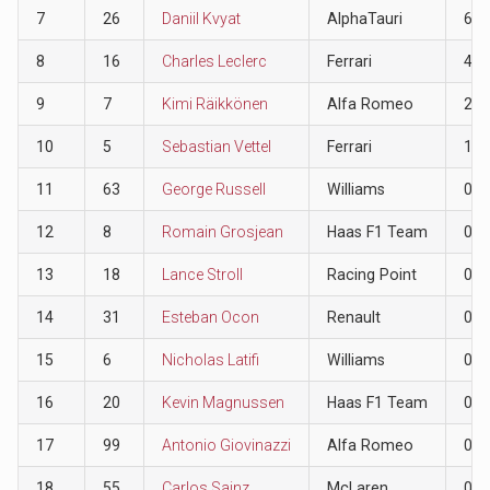
7
26
Daniil Kvyat
AlphaTauri
6
8
16
Charles Leclerc
Ferrari
4
9
7
Kimi Räikkönen
Alfa Romeo
2
10
5
Sebastian Vettel
Ferrari
1
11
63
George Russell
Williams
0
12
8
Romain Grosjean
Haas F1 Team
0
13
18
Lance Stroll
Racing Point
0
14
31
Esteban Ocon
Renault
0
15
6
Nicholas Latifi
Williams
0
16
20
Kevin Magnussen
Haas F1 Team
0
17
99
Antonio Giovinazzi
Alfa Romeo
0
18
55
Carlos Sainz
McLaren
0