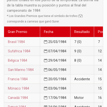
de la tabla muestra su posición y puntos al final del
campeonato de 1984
*
Los Grandes Premios que tiene el simbolo de trofeo (
)
corresponde a carreras que ganó Surer.
Gran Premio
Fecha
Resultado
Posic
Brasil 1984
25/03/1984
7 (0)
7
Sufáfrica 1984
07/04/1984
9 (0)
12
Bélgica 1984
29/04/1984
8 (0)
14
San Marino 1984
06/05/1984
14
Francia 1984
20/05/1984
Accidente
15
Mónaco 1984
03/06/1984
15
Canadá 1984
17/06/1984
Motor
16
Detroit 1984
24/06/1984
Accidente
18