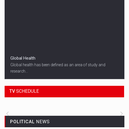
Global Health
Global health has been defined as an area of study and
research...
18:45
SPORT HEADLINES
TV
SCHEDULE
ALL THE LATEST SPORTS NEWS FROM
AROUND THE WORLD.
POLITICAL
NEWS