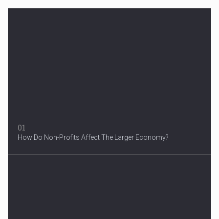
Woman in Mission Hills
A woman were arrested after he allegedly fired off from a car...
01
How Do Non-Profits Affect The Larger Economy?
3 Years After Man's Death
Mother hopes renewed reward will help find her son’s killer...