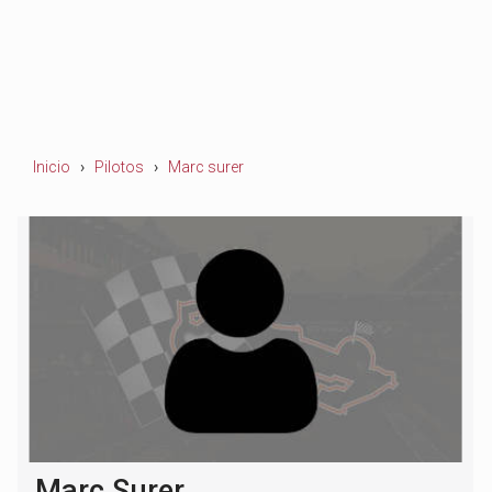
Inicio
Pilotos
Marc surer
Marc Surer