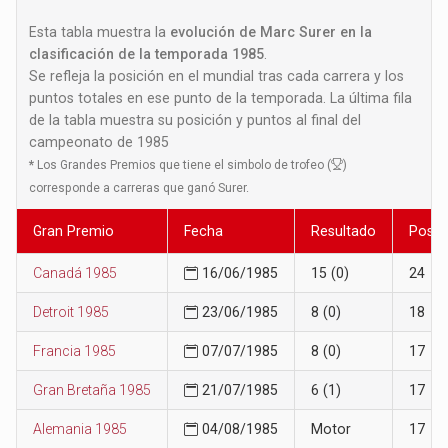
Esta tabla muestra la
evolución de Marc Surer en la
clasificación de la temporada 1985
.
Se refleja la posición en el mundial tras cada carrera y los
puntos totales en ese punto de la temporada. La última fila
de la tabla muestra su posición y puntos al final del
campeonato de 1985
*
Los Grandes Premios que tiene el simbolo de trofeo (
)
corresponde a carreras que ganó Surer.
Gran Premio
Fecha
Resultado
Posic
Canadá 1985
16/06/1985
15 (0)
24
Detroit 1985
23/06/1985
8 (0)
18
Francia 1985
07/07/1985
8 (0)
17
Gran Bretaña 1985
21/07/1985
6 (1)
17
Alemania 1985
04/08/1985
Motor
17