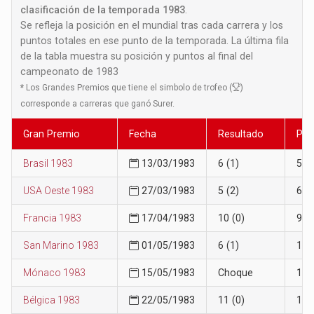
clasificación de la temporada 1983
.
Se refleja la posición en el mundial tras cada carrera y los
puntos totales en ese punto de la temporada. La última fila
de la tabla muestra su posición y puntos al final del
campeonato de 1983
*
Los Grandes Premios que tiene el simbolo de trofeo (
)
corresponde a carreras que ganó Surer.
Gran Premio
Fecha
Resultado
Pos
Brasil 1983
13/03/1983
6 (1)
5
USA Oeste 1983
27/03/1983
5 (2)
6
Francia 1983
17/04/1983
10 (0)
9
San Marino 1983
01/05/1983
6 (1)
10
Mónaco 1983
15/05/1983
Choque
10
Bélgica 1983
22/05/1983
11 (0)
10