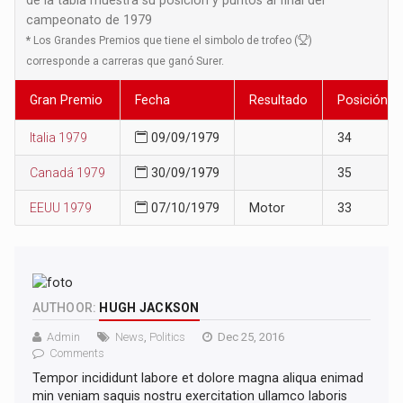
campeonato de 1979
*
Los Grandes Premios que tiene el simbolo de trofeo (
)
corresponde a carreras que ganó Surer.
Gran Premio
Fecha
Resultado
Posición
Italia 1979
09/09/1979
34
Canadá 1979
30/09/1979
35
EEUU 1979
07/10/1979
Motor
33
AUTHOOR:
HUGH JACKSON
Admin
News
,
Politics
Dec 25, 2016
Comments
Tempor incididunt labore et dolore magna aliqua enimad
min veniam saquis nostru exercitation ullamco laboris