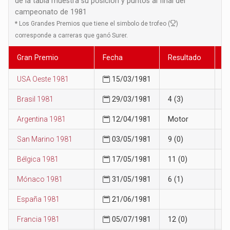
de la tabla muestra su posición y puntos al final del
campeonato de 1981
*
Los Grandes Premios que tiene el simbolo de trofeo (
)
corresponde a carreras que ganó Surer.
Gran Premio
Fecha
Resultado
P
USA Oeste 1981
15/03/1981
9
Brasil 1981
29/03/1981
4 (3)
5
Argentina 1981
12/04/1981
Motor
7
San Marino 1981
03/05/1981
9 (0)
7
Bélgica 1981
17/05/1981
11 (0)
1
Mónaco 1981
31/05/1981
6 (1)
1
España 1981
21/06/1981
1
Francia 1981
05/07/1981
12 (0)
1