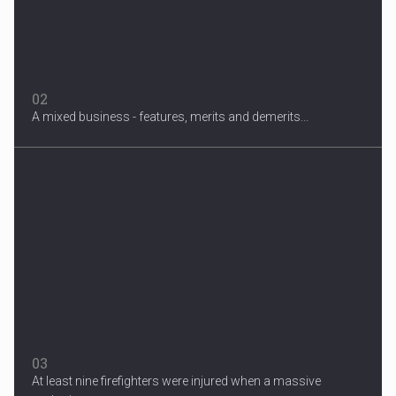
02
A mixed business - features, merits and demerits...
Migrant Crisis
The proposal involves resettling one refugee in Europe for each
one...
03
At least nine firefighters were injured when a massive