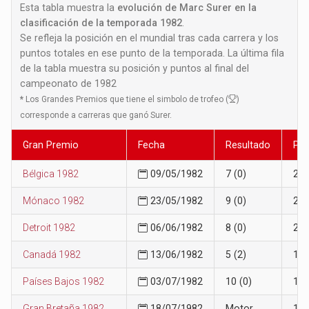
Esta tabla muestra la
evolución de Marc Surer en la
clasificación de la temporada 1982
.
Se refleja la posición en el mundial tras cada carrera y los
puntos totales en ese punto de la temporada. La última fila
de la tabla muestra su posición y puntos al final del
campeonato de 1982
*
Los Grandes Premios que tiene el simbolo de trofeo (
)
corresponde a carreras que ganó Surer.
Gran Premio
Fecha
Resultado
Pos
Bélgica 1982
09/05/1982
7 (0)
20
Mónaco 1982
23/05/1982
9 (0)
21
Detroit 1982
06/06/1982
8 (0)
23
Canadá 1982
13/06/1982
5 (2)
18
Países Bajos 1982
03/07/1982
10 (0)
18
Gran Bretaña 1982
18/07/1982
Motor
19