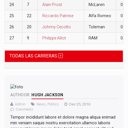
24
7
Alain Prost
McLaren
0
25
22
Riccardo Patrese
Alfa Romeo
0
26
20
Johnny Cecotto
Toleman
0
27
9
Philippe Alliot
RAM
0
TODAS LAS CARRERAS
AUTHOOR:
HUGH JACKSON
Admin
News
,
Politics
Dec 25, 2016
Comments
Tempor incididunt labore et dolore magna aliqua enimad
min veniam saquis nostru exercitation ullamco laboris