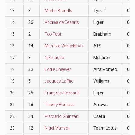
13
3
Martin Brundle
Tyrrell
0
14
26
Andrea de Cesaris
Ligier
0
15
2
Teo Fabi
Brabham
0
16
14
Manfred Winkelhock
ATS
0
17
8
Niki Lauda
McLaren
0
18
23
Eddie Cheever
Alfa Romeo
0
19
5
Jacques Laffite
Williams
0
20
25
François Hesnault
Ligier
0
21
18
Thierry Boutsen
Arrows
0
22
24
Piercarlo Ghinzani
Osella
0
23
12
Nigel Mansell
Team Lotus
0