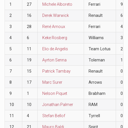
1
27
Michele Alboreto
Ferrari
9
2
16
Derek Warwick
Renault
6
3
28
René Arnoux
Ferrari
4
4
6
Keke Rosberg
Williams
3
5
11
Elio de Angelis
Team Lotus
2
6
19
Ayrton Senna
Toleman
1
7
15
Patrick Tambay
Renault
0
8
17
Marc Surer
Arrows
0
9
1
Nelson Piquet
Brabham
0
10
10
Jonathan Palmer
RAM
0
11
4
Stefan Bellof
Tyrrell
0
12
21
Mauro Baldi
Spirit
0