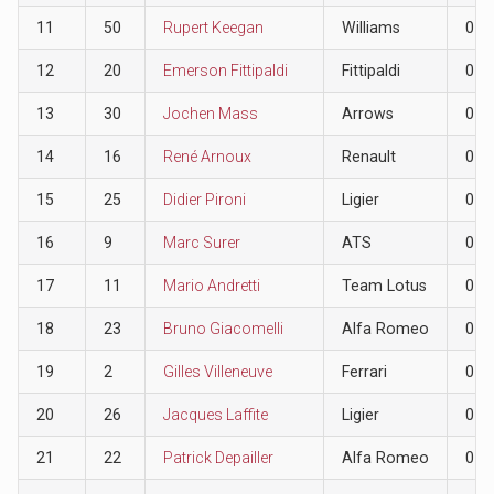
11
50
Rupert Keegan
Williams
0
12
20
Emerson Fittipaldi
Fittipaldi
0
13
30
Jochen Mass
Arrows
0
14
16
René Arnoux
Renault
0
15
25
Didier Pironi
Ligier
0
16
9
Marc Surer
ATS
0
17
11
Mario Andretti
Team Lotus
0
18
23
Bruno Giacomelli
Alfa Romeo
0
19
2
Gilles Villeneuve
Ferrari
0
20
26
Jacques Laffite
Ligier
0
21
22
Patrick Depailler
Alfa Romeo
0