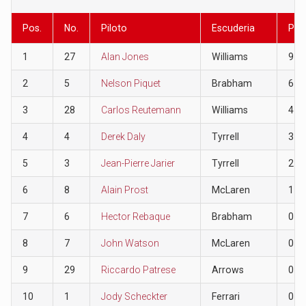
Pos.
No.
Piloto
Escuderia
Pun
1
27
Alan Jones
Williams
9
2
5
Nelson Piquet
Brabham
6
3
28
Carlos Reutemann
Williams
4
4
4
Derek Daly
Tyrrell
3
5
3
Jean-Pierre Jarier
Tyrrell
2
6
8
Alain Prost
McLaren
1
7
6
Hector Rebaque
Brabham
0
8
7
John Watson
McLaren
0
9
29
Riccardo Patrese
Arrows
0
10
1
Jody Scheckter
Ferrari
0