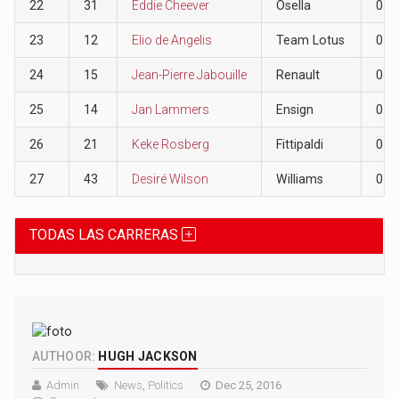
22
31
Eddie Cheever
Osella
0
23
12
Elio de Angelis
Team Lotus
0
24
15
Jean-Pierre Jabouille
Renault
0
25
14
Jan Lammers
Ensign
0
26
21
Keke Rosberg
Fittipaldi
0
27
43
Desiré Wilson
Williams
0
TODAS LAS CARRERAS
AUTHOOR:
HUGH JACKSON
Admin
News
,
Politics
Dec 25, 2016