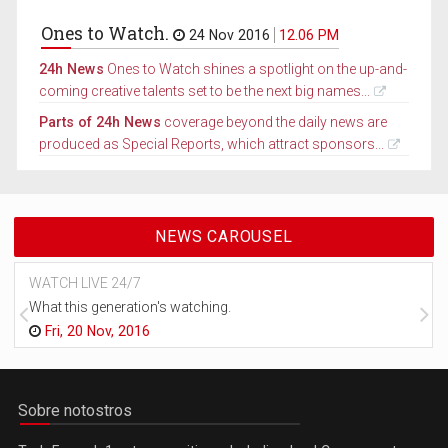
Ones to Watch.
24 Nov 2016
12.06 PM
24h News
Ones to Watch shines a spotlight on the up-and-
coming creative talents set to be the next big names...
Parts of 24h News
coverage beyond the daily news are
produced as Special Reports, which attract sponsors...
NEWS CAROUSEL
WATCH LIVE 24/7
What this generation's watching.
Fri, 20 Nov, 2016
Sobre notostros