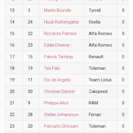
13
3
Martin Brundle
Tyrrell
0
14
24
Huub Rothengatter
Osella
0
15
22
Riccardo Patrese
Alfa Romeo
0
16
23
Eddie Cheever
Alfa Romeo
0
17
15
Patrick Tambay
Renault
0
18
19
Teo Fabi
Toleman
0
19
11
Elio de Angelis
Team Lotus
0
20
30
Christian Danner
Zakspeed
0
21
9
Philippe Alliot
RAM
0
22
28
Stefan Johansson
Ferrari
0
23
20
Piercarlo Ghinzani
Toleman
0