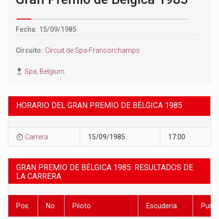
Fecha: 15/09/1985
Circuito:
Circuit de Spa-Francorchamps
Spa, Belgium
HORARIO DEL GRAN PREMIO DE BÉLGICA 1985
Carrera
15/09/1985
17:00
GRAN PREMIO DE BÉLGICA 1985: RESULTADOS DE
LA CARRERA
Pos.
No.
Piloto
Escuderia
Punt