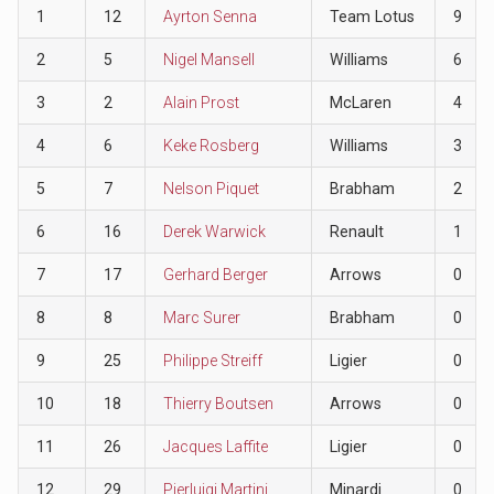
1
12
Ayrton Senna
Team Lotus
9
2
5
Nigel Mansell
Williams
6
3
2
Alain Prost
McLaren
4
4
6
Keke Rosberg
Williams
3
5
7
Nelson Piquet
Brabham
2
6
16
Derek Warwick
Renault
1
7
17
Gerhard Berger
Arrows
0
8
8
Marc Surer
Brabham
0
9
25
Philippe Streiff
Ligier
0
10
18
Thierry Boutsen
Arrows
0
11
26
Jacques Laffite
Ligier
0
12
29
Pierluigi Martini
Minardi
0