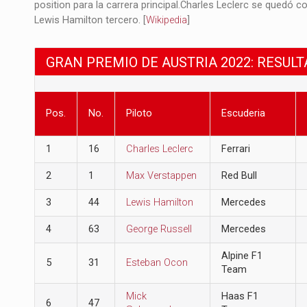
position para la carrera principal.​ Charles Leclerc se quedó c
Lewis Hamilton tercero.​ [
Wikipedia
]
GRAN PREMIO DE AUSTRIA 2022: RESUL
Pos.
No.
Piloto
Escuderia
1
16
Charles Leclerc
Ferrari
2
1
Max Verstappen
Red Bull
3
44
Lewis Hamilton
Mercedes
4
63
George Russell
Mercedes
Alpine F1
5
31
Esteban Ocon
Team
Mick
Haas F1
6
47