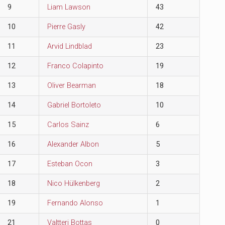
9
Liam Lawson
43
10
Pierre Gasly
42
11
Arvid Lindblad
23
12
Franco Colapinto
19
13
Oliver Bearman
18
14
Gabriel Bortoleto
10
15
Carlos Sainz
6
16
Alexander Albon
5
17
Esteban Ocon
3
18
Nico Hülkenberg
2
19
Fernando Alonso
1
21
Valtteri Bottas
0