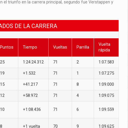
on el triunfo en la carrera principal, segundo fue Verstappen y
TADOS DE LA CARRERA
Vuelta
Puntos
Tiempo
Vueltas
Parrilla
rápida
25
1:24:24.312
71
2
1:07.583
19
+1.532
71
1
1:07.275
15
+41.217
71
8
1:09.000
12
+58.972
71
4
1:09.075
10
+1:08.436
71
6
1:09.559
8
+1 vuelta
70
9
1:09.625