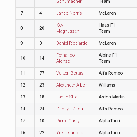
Schumacher
Team
7
4
Lando Norris
McLaren
Kevin
Haas F1
8
20
Magnussen
Team
9
3
Daniel Ricciardo
McLaren
Fernando
Alpine F1
10
14
Alonso
Team
11
77
Valtteri Bottas
Alfa Romeo
12
23
Alexander Albon
Williams
13
18
Lance Stroll
Aston Martin
14
24
Guanyu Zhou
Alfa Romeo
15
10
Pierre Gasly
AlphaTauri
16
22
Yuki Tsunoda
AlphaTauri