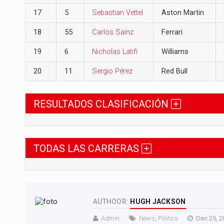
17
5
Sebastian Vettel
Aston Martin
18
55
Carlos Sainz
Ferrari
19
6
Nicholas Latifi
Williams
20
11
Sergio Pérez
Red Bull
RESULTADOS CLASIFICACIÓN
TODAS LAS CARRERAS
AUTHOOR:
HUGH JACKSON
Admin
News
,
Politics
Dec 25, 2