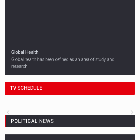
Global Health
Global health has been defined as an area of study and
research...
18:45
SPORT HEADLINES
TV
SCHEDULE
ALL THE LATEST SPORTS NEWS FROM
AROUND THE WORLD.
POLITICAL
NEWS