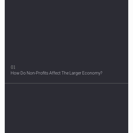
Woman in Mission Hills
A woman were arrested after he allegedly fired off from a car...
01
How Do Non-Profits Affect The Larger Economy?
3 Years After Man's Death
Mother hopes renewed reward will help find her son’s killer...