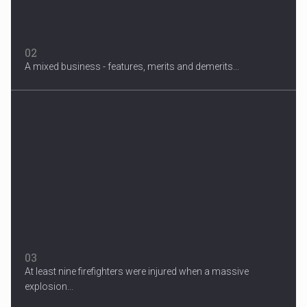
02
A mixed business - features, merits and demerits...
Migrant Crisis
The proposal involves resettling one refugee in Europe for each
one...
03
At least nine firefighters were injured when a massive
explosion...