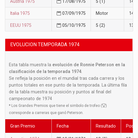
Austria 1975
17/08/1975
5 (1)
14
Italia 1975
07/09/1975
Motor
14
EEUU 1975
05/10/1975
5 (2)
13
EVOLUCION TEMPORADA 1974
Esta tabla muestra la
evolución de Ronnie Peterson en la
clasificación de la temporada 1974
.
Se refleja la posición en el mundial tras cada carrera y los
puntos totales en ese punto de la temporada. La última fila
de la tabla muestra su posición y puntos al final del
campeonato de 1974
*
Los Grandes Premios que tiene el simbolo de trofeo (
)
corresponde a carreras que ganó Peterson.
Gran Premio
Fecha
Resultado
Posic