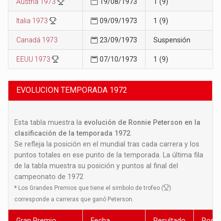
Austria 1973
19/08/1973
1 (9)
Italia 1973
09/09/1973
1 (9)
Canadá 1973
23/09/1973
Suspensión
EEUU 1973
07/10/1973
1 (9)
EVOLUCION TEMPORADA 1972
Esta tabla muestra la
evolución de Ronnie Peterson en la
clasificación de la temporada 1972
.
Se refleja la posición en el mundial tras cada carrera y los
puntos totales en ese punto de la temporada. La última fila
de la tabla muestra su posición y puntos al final del
campeonato de 1972
*
Los Grandes Premios que tiene el simbolo de trofeo (
)
corresponde a carreras que ganó Peterson.
Gran Premio
Fecha
Resultado
Posic