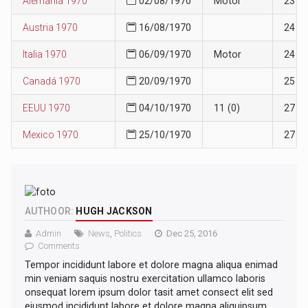
Alemania 1970
02/08/1970
Motor
23
Austria 1970
16/08/1970
24
Italia 1970
06/09/1970
Motor
24
Canadá 1970
20/09/1970
25
EEUU 1970
04/10/1970
11 (0)
27
Mexico 1970
25/10/1970
27
AUTHOOR:
HUGH JACKSON
Admin
News
,
Politics
Dec 25, 2016
Comments
Tempor incididunt labore et dolore magna aliqua enimad
min veniam saquis nostru exercitation ullamco laboris
onsequat lorem ipsum dolor tasit amet consect elit sed
eiusmod incididunt labore et dolore magna aliquipsum.