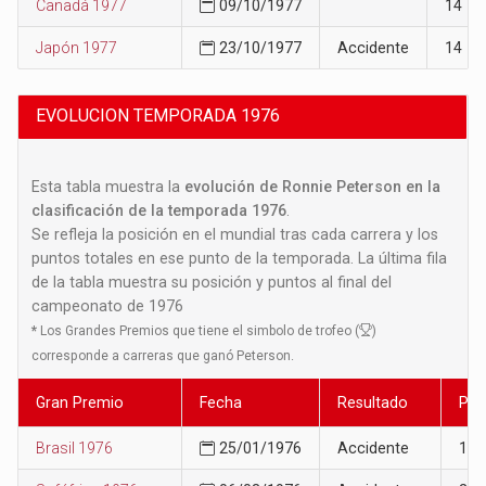
Canadá 1977
09/10/1977
14
Japón 1977
23/10/1977
Accidente
14
EVOLUCION TEMPORADA 1976
Esta tabla muestra la
evolución de Ronnie Peterson en la
clasificación de la temporada 1976
.
Se refleja la posición en el mundial tras cada carrera y los
puntos totales en ese punto de la temporada. La última fila
de la tabla muestra su posición y puntos al final del
campeonato de 1976
*
Los Grandes Premios que tiene el simbolo de trofeo (
)
corresponde a carreras que ganó Peterson.
Gran Premio
Fecha
Resultado
Pos
Brasil 1976
25/01/1976
Accidente
19