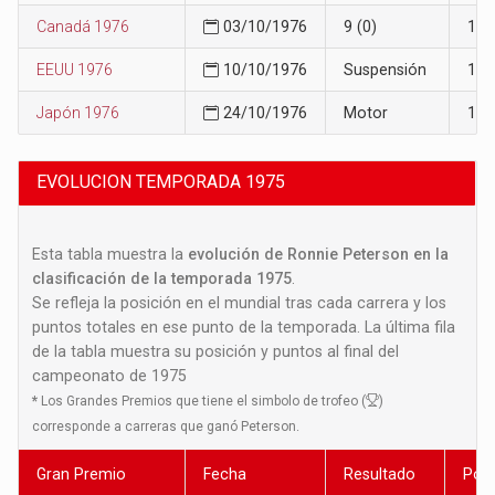
Canadá 1976
03/10/1976
9 (0)
10
EEUU 1976
10/10/1976
Suspensión
10
Japón 1976
24/10/1976
Motor
11
EVOLUCION TEMPORADA 1975
Esta tabla muestra la
evolución de Ronnie Peterson en la
clasificación de la temporada 1975
.
Se refleja la posición en el mundial tras cada carrera y los
puntos totales en ese punto de la temporada. La última fila
de la tabla muestra su posición y puntos al final del
campeonato de 1975
*
Los Grandes Premios que tiene el simbolo de trofeo (
)
corresponde a carreras que ganó Peterson.
Gran Premio
Fecha
Resultado
Posi