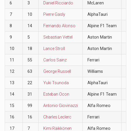
6
3
Daniel Ricciardo
McLaren
8
7
10
Pierre Gasly
AlphaTauri
6
8
14
Fernando Alonso
Alpine F1 Team
4
9
5
Sebastian Vettel
Aston Martin
2
10
18
Lance Stroll
Aston Martin
1
11
55
Carlos Sainz
Ferrari
0
12
63
George Russell
Williams
0
13
22
Yuki Tsunoda
AlphaTauri
0
14
31
Esteban Ocon
Alpine F1 Team
0
15
99
Antonio Giovinazzi
Alfa Romeo
0
16
16
Charles Leclerc
Ferrari
0
17
7
Kimi Räikkönen
Alfa Romeo
0