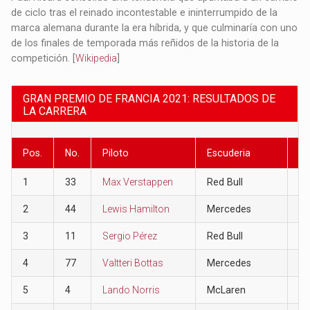
de ciclo tras el reinado incontestable e ininterrumpido de la
marca alemana durante la era híbrida, y que culminaría con uno
de los finales de temporada más reñidos de la historia de la
competición. [
Wikipedia
]
GRAN PREMIO DE FRANCIA 2021: RESULTADOS DE
LA CARRERA
Pos.
No.
Piloto
Escuderia
Pu
1
33
Max Verstappen
Red Bull
26
2
44
Lewis Hamilton
Mercedes
18
3
11
Sergio Pérez
Red Bull
15
4
77
Valtteri Bottas
Mercedes
12
5
4
Lando Norris
McLaren
10