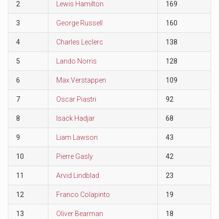
2
Lewis Hamilton
169
3
George Russell
160
4
Charles Leclerc
138
5
Lando Norris
128
6
Max Verstappen
109
7
Oscar Piastri
92
8
Isack Hadjar
68
9
Liam Lawson
43
10
Pierre Gasly
42
11
Arvid Lindblad
23
12
Franco Colapinto
19
13
Oliver Bearman
18