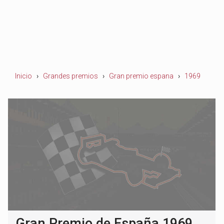
Inicio
Grandes premios
Gran premio espana
1969
Gran Premio de España 1969