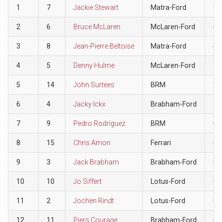
1
7
Jackie Stewart
Matra-Ford
9
2
6
Bruce McLaren
McLaren-Ford
6
3
8
Jean-Pierre Beltoise
Matra-Ford
4
4
5
Denny Hulme
McLaren-Ford
3
5
14
John Surtees
BRM
2
6
4
Jacky Ickx
Brabham-Ford
1
7
9
Pedro Rodríguez
BRM
0
8
15
Chris Amon
Ferrari
0
9
3
Jack Brabham
Brabham-Ford
0
10
10
Jo Siffert
Lotus-Ford
0
11
2
Jochen Rindt
Lotus-Ford
0
12
11
Piers Courage
Brabham-Ford
0