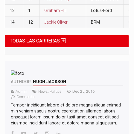
13
1
Graham Hill
Lotus-Ford
0
14
12
Jackie Oliver
BRM
0
TODAS LAS CARRERAS
AUTHOOR:
HUGH JACKSON
Admin
News
,
Politics
Dec 25, 2016
Comments
Tempor incididunt labore et dolore magna aliqua enimad
min veniam saquis nostru exercitation ullamco laboris
onsequat lorem ipsum dolor tasit amet consect elit sed
eiusmod incididunt labore et dolore magna aliquipsum.