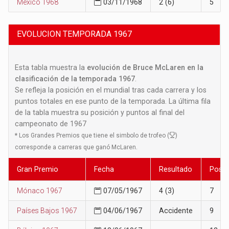
Mexico 1968
03/11/1968
2 (6)
5
EVOLUCION TEMPORADA 1967
Esta tabla muestra la
evolución de Bruce McLaren en la
clasificación de la temporada 1967
.
Se refleja la posición en el mundial tras cada carrera y los
puntos totales en ese punto de la temporada. La última fila
de la tabla muestra su posición y puntos al final del
campeonato de 1967
*
Los Grandes Premios que tiene el simbolo de trofeo (
)
corresponde a carreras que ganó McLaren.
Gran Premio
Fecha
Resultado
Posic
Mónaco 1967
07/05/1967
4 (3)
7
Países Bajos 1967
04/06/1967
Accidente
9