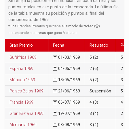
Se refleja la posición en el mundial tras cada carrera y los
puntos totales en ese punto de la temporada. La última fila
de la tabla muestra su posición y puntos al final del
campeonato de 1969
*
Los Grandes Premios que tiene el simbolo de trofeo (
)
corresponde a carreras que ganó McLaren.
Gran Premio
Fecha
Resultado
Posi
Sufáfrica 1969
01/03/1969
5 (2)
5
España 1969
04/05/1969
2 (6)
2
Mónaco 1969
18/05/1969
5 (2)
3
Países Bajos 1969
21/06/1969
Suspensión
5
Francia 1969
06/07/1969
4 (3)
4
Gran Bretaña 1969
19/07/1969
3 (4)
2
Alemania 1969
03/08/1969
3 (4)
3