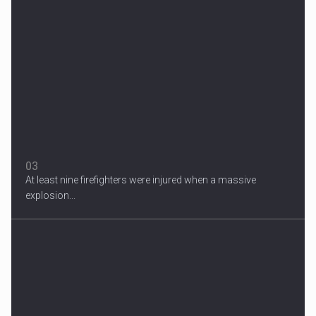
Migrant Crisis
The proposal involves resettling one refugee in Europe for each
one...
03
At least nine firefighters were injured when a massive
explosion...