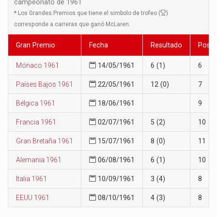
campeonato de 1961
*
Los Grandes Premios que tiene el simbolo de trofeo (
)
corresponde a carreras que ganó McLaren.
Gran Premio
Fecha
Resultado
Posic
Mónaco 1961
14/05/1961
6 (1)
6
Países Bajos 1961
22/05/1961
12 (0)
7
Bélgica 1961
18/06/1961
9
Francia 1961
02/07/1961
5 (2)
10
Gran Bretaña 1961
15/07/1961
8 (0)
11
Alemania 1961
06/08/1961
6 (1)
10
Italia 1961
10/09/1961
3 (4)
8
EEUU 1961
08/10/1961
4 (3)
8