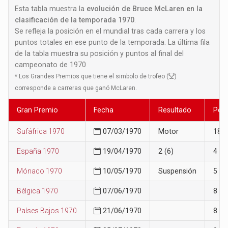
Esta tabla muestra la
evolución de Bruce McLaren en la
clasificación de la temporada 1970
.
Se refleja la posición en el mundial tras cada carrera y los
puntos totales en ese punto de la temporada. La última fila
de la tabla muestra su posición y puntos al final del
campeonato de 1970
*
Los Grandes Premios que tiene el simbolo de trofeo (
)
corresponde a carreras que ganó McLaren.
Gran Premio
Fecha
Resultado
Posi
Sufáfrica 1970
07/03/1970
Motor
18
España 1970
19/04/1970
2 (6)
4
Mónaco 1970
10/05/1970
Suspensión
5
Bélgica 1970
07/06/1970
8
Países Bajos 1970
21/06/1970
8