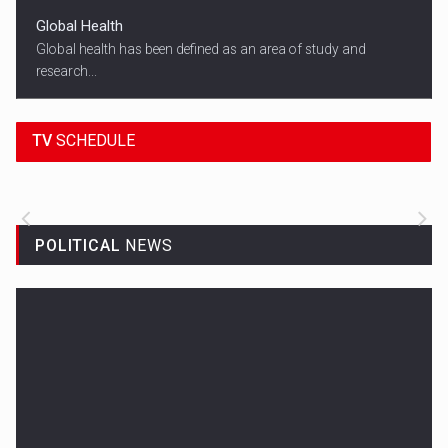
Global Health
Global health has been defined as an area of study and
research...
18:45
SPORT HEADLINES
TV
SCHEDULE
ALL THE LATEST SPORTS NEWS FROM
AROUND THE WORLD.
POLITICAL
NEWS
Woman in Mission Hills
A woman were arrested after he allegedly fired off from a car...