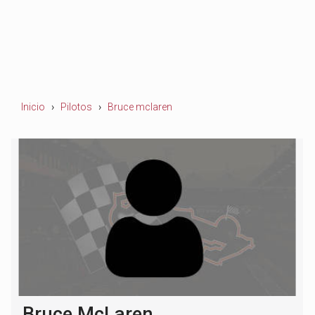
Inicio
Pilotos
Bruce mclaren
Bruce McLaren