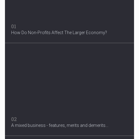
01
How Do Non-Profits Affect The Larger Economy?
3 Years After Man's Death
Mother hopes renewed reward will help find her son’s killer...
02
A mixed business - features, merits and demerits...