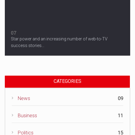
07
Star power and an increasing number of web-to-TV
success stories...
CATEGORIES
News
09
Business
11
Politics
15