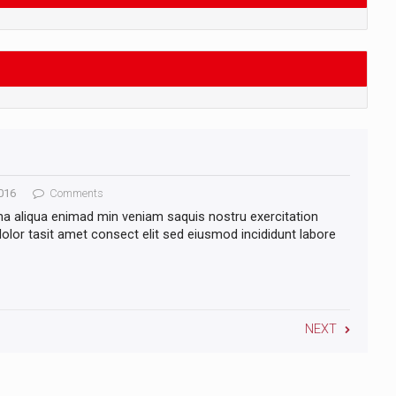
016
Comments
na aliqua enimad min veniam saquis nostru exercitation
lor tasit amet consect elit sed eiusmod incididunt labore
NEXT