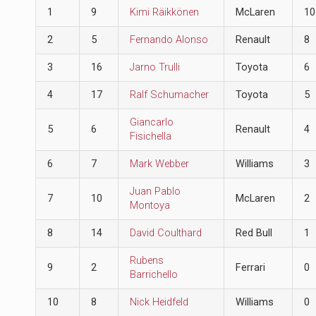
1
9
Kimi Räikkönen
McLaren
10
2
5
Fernando Alonso
Renault
8
3
16
Jarno Trulli
Toyota
6
4
17
Ralf Schumacher
Toyota
5
Giancarlo
5
6
Renault
4
Fisichella
6
7
Mark Webber
Williams
3
Juan Pablo
7
10
McLaren
2
Montoya
8
14
David Coulthard
Red Bull
1
Rubens
9
2
Ferrari
0
Barrichello
10
8
Nick Heidfeld
Williams
0