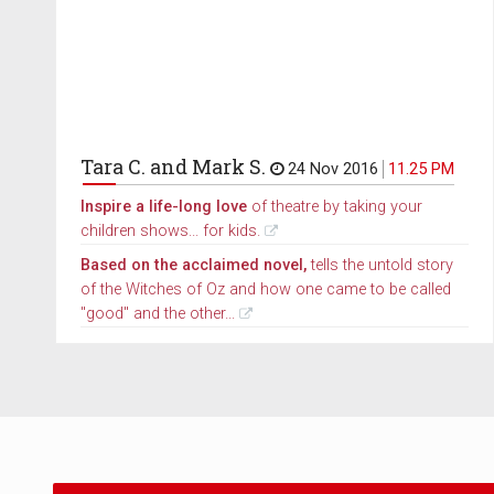
Tara C. and Mark S.
24 Nov 2016
11.25 PM
Inspire a life-long love
of theatre by taking your
children shows... for kids.
Based on the acclaimed novel,
tells the untold story
of the Witches of Oz and how one came to be called
"good" and the other...