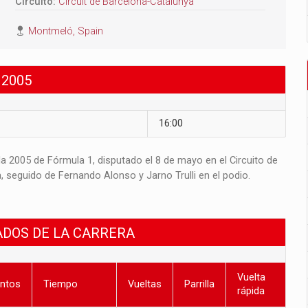
Circuito:
Circuit de Barcelona-Catalunya
Montmeló, Spain
 2005
16:00
a 2005 de Fórmula 1, disputado el 8 de mayo en el Circuito de
a, seguido de Fernando Alonso y Jarno Trulli en el podio.
ADOS DE LA CARRERA
Vuelta
ntos
Tiempo
Vueltas
Parrilla
rápida