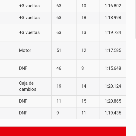
+3 vueltas
63
10
1:16.802
+3 vueltas
63
18
1:18.998
+3 vueltas
63
13
1:19.734
Motor
51
12
1:17.585
DNF
46
8
1:15.648
Caja de
19
14
1:20.124
cambios
DNF
11
15
1:20.865
DNF
9
11
1:19.435