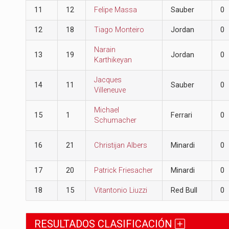
11
12
Felipe Massa
Sauber
0
12
18
Tiago Monteiro
Jordan
0
Narain
13
19
Jordan
0
Karthikeyan
Jacques
14
11
Sauber
0
Villeneuve
Michael
15
1
Ferrari
0
Schumacher
16
21
Christijan Albers
Minardi
0
17
20
Patrick Friesacher
Minardi
0
18
15
Vitantonio Liuzzi
Red Bull
0
RESULTADOS CLASIFICACIÓN