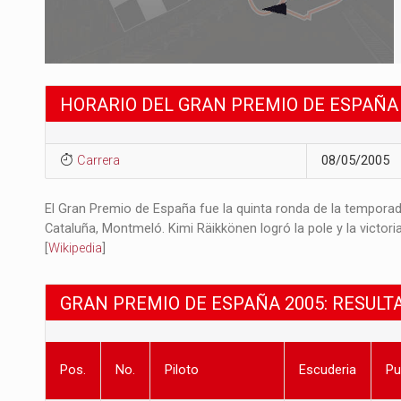
HORARIO DEL GRAN PREMIO DE ESPAÑA
Carrera
08/05/2005
El Gran Premio de España fue la quinta ronda de la temporad
Cataluña, Montmeló. Kimi Räikkönen logró la pole y la victori
[
Wikipedia
]
GRAN PREMIO DE ESPAÑA 2005: RESULT
Pos.
No.
Piloto
Escuderia
Pu