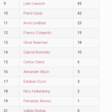
9
Liam Lawson
43
10
Pierre Gasly
42
11
Arvid Lindblad
23
12
Franco Colapinto
19
13
Oliver Bearman
18
14
Gabriel Bortoleto
10
15
Carlos Sainz
6
16
Alexander Albon
5
17
Esteban Ocon
3
18
Nico Hülkenberg
2
19
Fernando Alonso
1
21
Valtteri Bottas
0