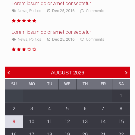
Lorem ipsum dolor amet consectetur
News
,
Politics
Dec 25, 2016
Comments
Lorem ipsum dolor amet consectetur
News
,
Politics
Dec 25, 2016
Comments
AUGUST
2026
SU
MO
TU
WE
TH
FR
SA
1
2
3
4
5
6
7
8
9
10
11
12
13
14
15
16
17
18
19
20
21
22