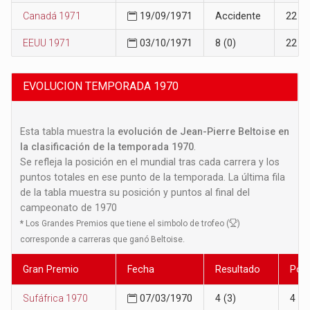
Canadá 1971
19/09/1971
Accidente
22
EEUU 1971
03/10/1971
8 (0)
22
EVOLUCION TEMPORADA 1970
Esta tabla muestra la
evolución de Jean-Pierre Beltoise en
la clasificación de la temporada 1970
.
Se refleja la posición en el mundial tras cada carrera y los
puntos totales en ese punto de la temporada. La última fila
de la tabla muestra su posición y puntos al final del
campeonato de 1970
*
Los Grandes Premios que tiene el simbolo de trofeo (
)
corresponde a carreras que ganó Beltoise.
Gran Premio
Fecha
Resultado
Posi
Sufáfrica 1970
07/03/1970
4 (3)
4