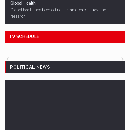
Global Health
Global health has been defined as an area of study and
research...
18:45
SPORT HEADLINES
TV
SCHEDULE
ALL THE LATEST SPORTS NEWS FROM
AROUND THE WORLD.
POLITICAL
NEWS
Woman in Mission Hills
A woman were arrested after he allegedly fired off from a car...