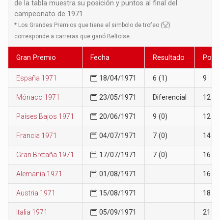
de la tabla muestra su posición y puntos al final del
campeonato de 1971
*
Los Grandes Premios que tiene el simbolo de trofeo (
)
corresponde a carreras que ganó Beltoise.
Gran Premio
Fecha
Resultado
Posi
España 1971
18/04/1971
6 (1)
9
Mónaco 1971
23/05/1971
Diferencial
12
Países Bajos 1971
20/06/1971
9 (0)
12
Francia 1971
04/07/1971
7 (0)
14
Gran Bretaña 1971
17/07/1971
7 (0)
16
Alemania 1971
01/08/1971
16
Austria 1971
15/08/1971
18
Italia 1971
05/09/1971
21