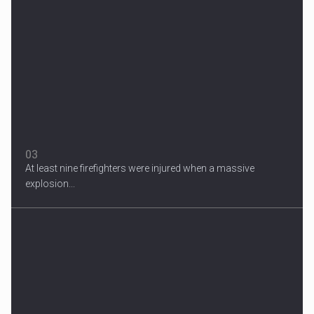
Migrant Crisis
The proposal involves resettling one refugee in Europe for each
one...
03
At least nine firefighters were injured when a massive
explosion...