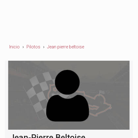
Inicio
Pilotos
Jean pierre beltoise
Jean-Pierre Beltoise