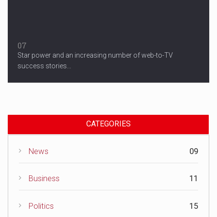
07
Star power and an increasing number of web-to-TV
success stories...
CATEGORIES
News
09
Business
11
Politics
15