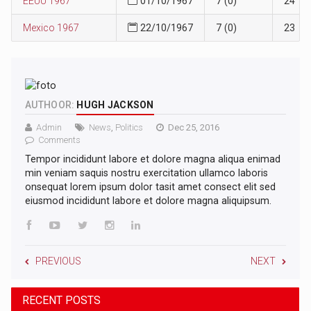
EEUU 1967
01/10/1967
7 (0)
24
Mexico 1967
22/10/1967
7 (0)
23
AUTHOOR:
HUGH JACKSON
Admin
News
,
Politics
Dec 25, 2016
Comments
Tempor incididunt labore et dolore magna aliqua enimad
min veniam saquis nostru exercitation ullamco laboris
onsequat lorem ipsum dolor tasit amet consect elit sed
eiusmod incididunt labore et dolore magna aliquipsum.
PREVIOUS
NEXT
RECENT POSTS