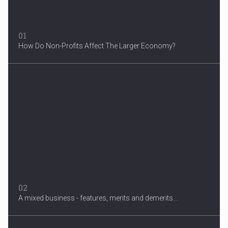
01
How Do Non-Profits Affect The Larger Economy?
3 Years After Man's Death
Mother hopes renewed reward will help find her son’s killer...
02
A mixed business - features, merits and demerits...