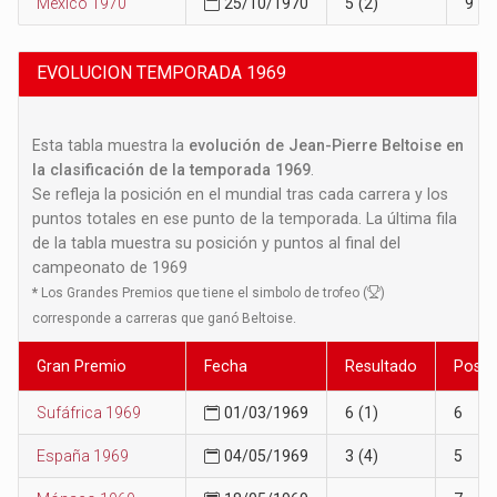
Mexico 1970
25/10/1970
5 (2)
9
EVOLUCION TEMPORADA 1969
Esta tabla muestra la
evolución de Jean-Pierre Beltoise en
la clasificación de la temporada 1969
.
Se refleja la posición en el mundial tras cada carrera y los
puntos totales en ese punto de la temporada. La última fila
de la tabla muestra su posición y puntos al final del
campeonato de 1969
*
Los Grandes Premios que tiene el simbolo de trofeo (
)
corresponde a carreras que ganó Beltoise.
Gran Premio
Fecha
Resultado
Posic
Sufáfrica 1969
01/03/1969
6 (1)
6
España 1969
04/05/1969
3 (4)
5