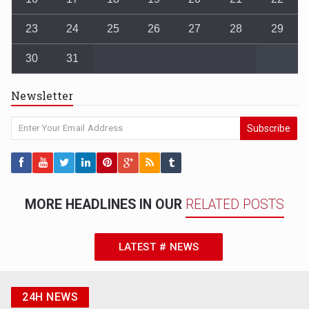
23
24
25
26
27
28
29
30
31
Newsletter
Subscribe
MORE HEADLINES IN OUR
RELATED POSTS
LATEST # NEWS
24H NEWS