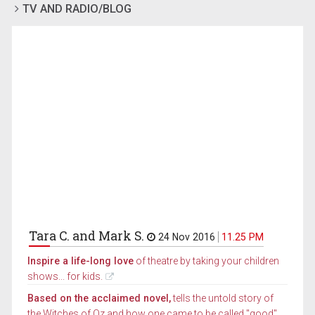
TV AND RADIO/BLOG
Tara C. and Mark S.
24 Nov 2016
11.25 PM
Inspire a life-long love
of theatre by taking your children
shows... for kids.
Based on the acclaimed novel,
tells the untold story of
the Witches of Oz and how one came to be called "good"