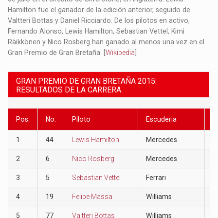
Hamilton fue el ganador de la edición anterior, seguido de
Valtteri Bottas y Daniel Ricciardo. De los pilotos en activo,
Fernando Alonso, Lewis Hamilton, Sebastian Vettel, Kimi
Räikkönen y Nico Rosberg han ganado al menos una vez en el
Gran Premio de Gran Bretaña. [
Wikipedia
]
GRAN PREMIO DE GRAN BRETAÑA 2015:
RESULTADOS DE LA CARRERA
Pos.
No.
Piloto
Escuderia
P
1
44
Lewis Hamilton
Mercedes
2
2
6
Nico Rosberg
Mercedes
1
3
5
Sebastian Vettel
Ferrari
1
4
19
Felipe Massa
Williams
1
5
77
Valtteri Bottas
Williams
1