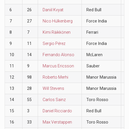
6
26
Daniil Kvyat
Red Bull
8
7
27
Nico Hülkenberg
Force India
6
8
7
Kimi Räikkönen
Ferrari
4
9
11
Sergio Pérez
Force India
2
10
14
Fernando Alonso
McLaren
1
11
9
Marcus Ericsson
Sauber
0
12
98
Roberto Merhi
Manor Marussia
0
13
28
Will Stevens
Manor Marussia
0
14
55
Carlos Sainz
Toro Rosso
0
15
3
Daniel Ricciardo
Red Bull
0
16
33
Max Verstappen
Toro Rosso
0