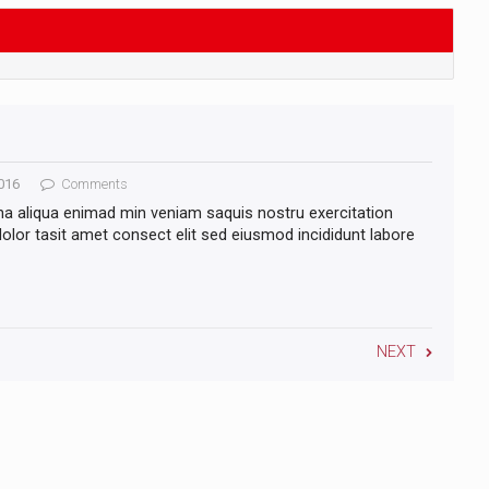
016
Comments
na aliqua enimad min veniam saquis nostru exercitation
lor tasit amet consect elit sed eiusmod incididunt labore
NEXT