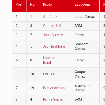
Pos.
No.
Piloto
Escuderia
1
1
Jim Clark
Lotus-Climax
2
3
Graham Hill
BRM
3
7
John Surtees
Ferrari
Brabham-
4
5
Jack Brabham
Climax
Lorenzo
5
8
Ferrari
Bandini
Cooper-
6
10
Phil Hill
Climax
Brabham-
7
19
Bob Anderson
Climax
8
4
Richie Ginther
BRM