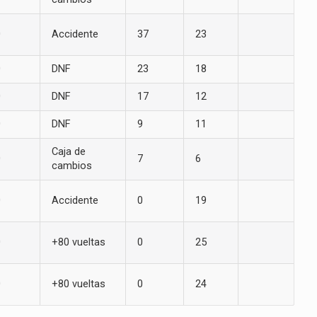
0
Accidente
37
23
0
DNF
23
18
0
DNF
17
12
0
DNF
9
11
Caja de
0
7
6
cambios
0
Accidente
0
19
0
+80 vueltas
0
25
0
+80 vueltas
0
24