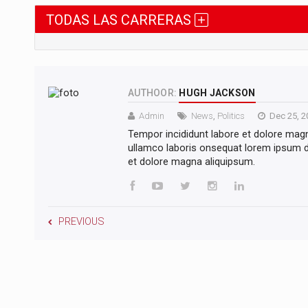
TODAS LAS CARRERAS
AUTHOOR:
HUGH JACKSON
Admin
News
,
Politics
Dec 25, 2
Tempor incididunt labore et dolore mag
ullamco laboris onsequat lorem ipsum do
et dolore magna aliquipsum.
PREVIOUS