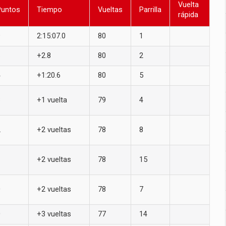
Vuelta
Puntos
Tiempo
Vueltas
Parrilla
rápida
9
2:15:07.0
80
1
6
+2.8
80
2
4
+1:20.6
80
5
3
+1 vuelta
79
4
2
+2 vueltas
78
8
1
+2 vueltas
78
15
0
+2 vueltas
78
7
0
+3 vueltas
77
14