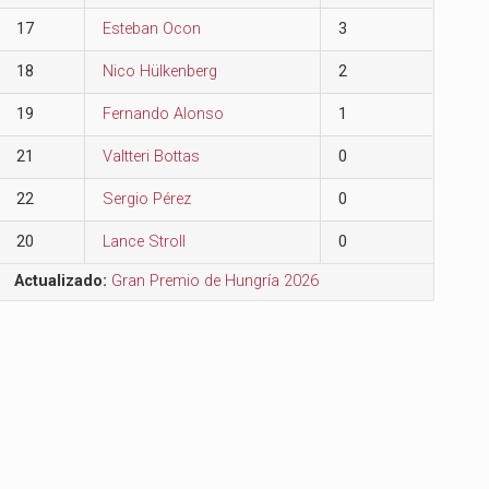
17
Esteban Ocon
3
18
Nico Hülkenberg
2
19
Fernando Alonso
1
21
Valtteri Bottas
0
22
Sergio Pérez
0
20
Lance Stroll
0
Actualizado:
Gran Premio de Hungría 2026