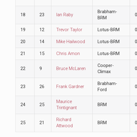
Brabham-
18
23
Ian Raby
BRM
19
12
Trevor Taylor
Lotus-BRM
20
14
Mike Hailwood
Lotus-BRM
21
15
Chris Amon
Lotus-BRM
Cooper-
22
9
Bruce McLaren
Climax
Brabham-
23
26
Frank Gardner
Ford
Maurice
24
25
BRM
Trintignant
Richard
25
21
BRM
Attwood