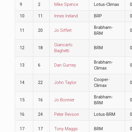
9
2
Mike Spence
Lotus-Climax
10
11
Innes Ireland
BRP
Brabham-
11
20
Jo Siffert
BRM
Giancarlo
12
18
BRM
Baghetti
Brabham-
13
6
Dan Gurney
Climax
Cooper-
14
22
John Taylor
Climax
Brabham-
15
16
Jo Bonnier
BRM
16
24
Peter Revson
Lotus-BRM
17
17
Tony Maggs
BRM