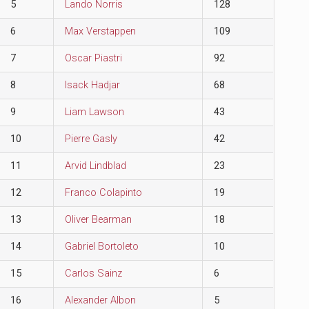
5
Lando Norris
128
6
Max Verstappen
109
7
Oscar Piastri
92
8
Isack Hadjar
68
9
Liam Lawson
43
10
Pierre Gasly
42
11
Arvid Lindblad
23
12
Franco Colapinto
19
13
Oliver Bearman
18
14
Gabriel Bortoleto
10
15
Carlos Sainz
6
16
Alexander Albon
5