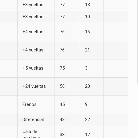
0
+3 vueltas
77
13
0
+3 vueltas
77
10
0
+4 vueltas
76
16
0
+4 vueltas
76
21
0
+5 vueltas
75
3
0
+24 vueltas
56
20
0
Frenos
45
9
0
Diferencial
43
22
Caja de
0
38
17
cambios