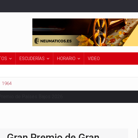
TOS
ESCUDERÍAS
HORARIO
VIDEO
1964
Premio de Países Bajos 2026
Gran Premio de Gran