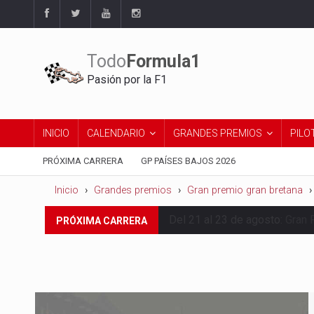
Todo
Formula1
Pasión por la F1
INICIO
CALENDARIO
GRANDES PREMIOS
PILO
PRÓXIMA CARRERA
GP PAÍSES BAJOS 2026
Inicio
Grandes premios
Gran premio gran bretana
Del 21 al 23 de agosto:
Gran 
PRÓXIMA CARRERA