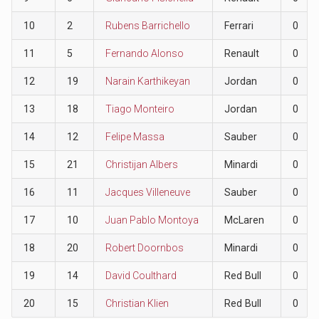
10
2
Rubens Barrichello
Ferrari
0
11
5
Fernando Alonso
Renault
0
12
19
Narain Karthikeyan
Jordan
0
13
18
Tiago Monteiro
Jordan
0
14
12
Felipe Massa
Sauber
0
15
21
Christijan Albers
Minardi
0
16
11
Jacques Villeneuve
Sauber
0
17
10
Juan Pablo Montoya
McLaren
0
18
20
Robert Doornbos
Minardi
0
19
14
David Coulthard
Red Bull
0
20
15
Christian Klien
Red Bull
0