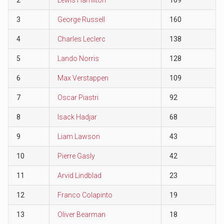
3
George Russell
160
4
Charles Leclerc
138
5
Lando Norris
128
6
Max Verstappen
109
7
Oscar Piastri
92
8
Isack Hadjar
68
9
Liam Lawson
43
10
Pierre Gasly
42
11
Arvid Lindblad
23
12
Franco Colapinto
19
13
Oliver Bearman
18