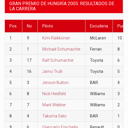
GRAN PREMIO DE HUNGRÍA 2005: RESULTADOS DE
LA CARRERA
Pos.
No.
Piloto
Escuderia
Punt
1
9
Kimi Räikkönen
McLaren
10
2
1
Michael Schumacher
Ferrari
8
3
17
Ralf Schumacher
Toyota
6
4
16
Jarno Trulli
Toyota
5
5
3
Jenson Button
BAR
4
6
8
Nick Heidfeld
Williams
3
7
7
Mark Webber
Williams
2
8
4
Takuma Sato
BAR
1
9
6
Giancarlo Fisichella
Renault
0