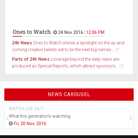
Ones to Watch.
24 Nov 2016
12.06 PM
24h News
Ones to Watch shines a spotlight on the up-and-
coming creative talents set to be the next big names...
Parts of 24h News
coverage beyond the daily news are
produced as Special Reports, which attract sponsors...
NEWS CAROUSEL
WATCH LIVE 24/7
What this generation's watching.
Fri, 20 Nov, 2016