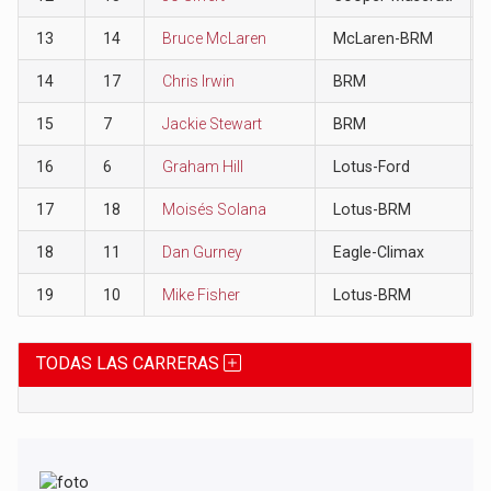
13
14
Bruce McLaren
McLaren-BRM
14
17
Chris Irwin
BRM
15
7
Jackie Stewart
BRM
16
6
Graham Hill
Lotus-Ford
17
18
Moisés Solana
Lotus-BRM
18
11
Dan Gurney
Eagle-Climax
19
10
Mike Fisher
Lotus-BRM
TODAS LAS CARRERAS