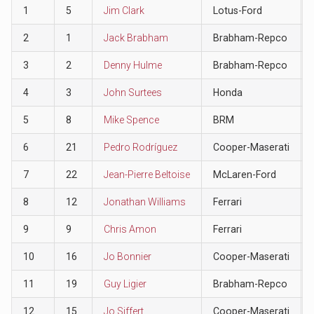
1
5
Jim Clark
Lotus-Ford
2
1
Jack Brabham
Brabham-Repco
3
2
Denny Hulme
Brabham-Repco
4
3
John Surtees
Honda
5
8
Mike Spence
BRM
6
21
Pedro Rodríguez
Cooper-Maserati
7
22
Jean-Pierre Beltoise
McLaren-Ford
8
12
Jonathan Williams
Ferrari
9
9
Chris Amon
Ferrari
10
16
Jo Bonnier
Cooper-Maserati
11
19
Guy Ligier
Brabham-Repco
12
15
Jo Siffert
Cooper-Maserati