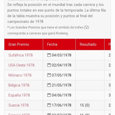
Se refleja la posición en el mundial tras cada carrera y los
puntos totales en ese punto de la temporada. La última fila
de la tabla muestra su posición y puntos al final del
campeonato de 1978
*
Los Grandes Premios que tiene el simbolo de trofeo (
)
corresponde a carreras que ganó Rosberg.
Gran Premio
Fecha
Resultado
Pos
Sufáfrica 1978
04/03/1978
29
USA Oeste 1978
02/04/1978
29
Mónaco 1978
07/05/1978
30
Bélgica 1978
21/05/1978
32
España 1978
04/06/1978
32
Suecia 1978
17/06/1978
15 (0)
29