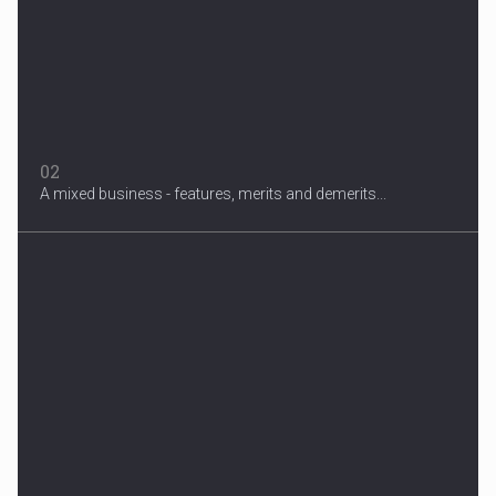
02
A mixed business - features, merits and demerits...
Migrant Crisis
The proposal involves resettling one refugee in Europe for each
one...