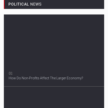
POLITICAL
NEWS
Woman in Mission Hills
A woman were arrested after he allegedly fired off from a car...
01
How Do Non-Profits Affect The Larger Economy?
3 Years After Man's Death
Mother hopes renewed reward will help find her son’s killer...