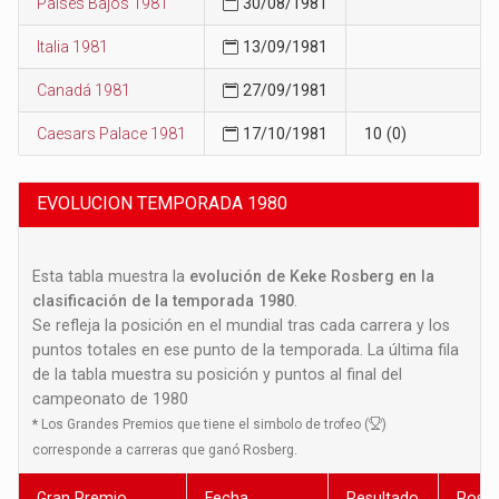
Países Bajos 1981
30/08/1981
Italia 1981
13/09/1981
Canadá 1981
27/09/1981
Caesars Palace 1981
17/10/1981
10 (0)
EVOLUCION TEMPORADA 1980
Esta tabla muestra la
evolución de Keke Rosberg en la
clasificación de la temporada 1980
.
Se refleja la posición en el mundial tras cada carrera y los
puntos totales en ese punto de la temporada. La última fila
de la tabla muestra su posición y puntos al final del
campeonato de 1980
*
Los Grandes Premios que tiene el simbolo de trofeo (
)
corresponde a carreras que ganó Rosberg.
Gran Premio
Fecha
Resultado
Posic