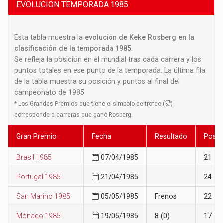
EVOLUCION TEMPORADA 1985
Esta tabla muestra la
evolución de Keke Rosberg en la
clasificación de la temporada 1985
.
Se refleja la posición en el mundial tras cada carrera y los
puntos totales en ese punto de la temporada. La última fila
de la tabla muestra su posición y puntos al final del
campeonato de 1985
*
Los Grandes Premios que tiene el simbolo de trofeo (
)
corresponde a carreras que ganó Rosberg.
Gran Premio
Fecha
Resultado
Posic
Brasil 1985
07/04/1985
21
Portugal 1985
21/04/1985
24
San Marino 1985
05/05/1985
Frenos
22
Mónaco 1985
19/05/1985
8 (0)
17