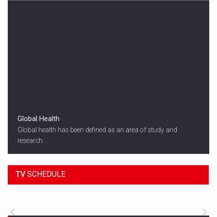
Global Health
Global health has been defined as an area of study and
research...
18:45
SPORT HEADLINES
TV
SCHEDULE
ALL THE LATEST SPORTS NEWS FROM
AROUND THE WORLD.