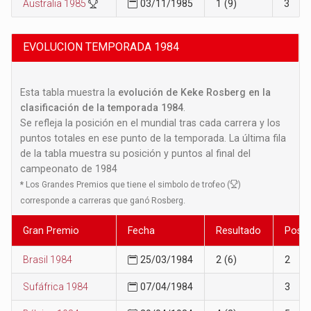
Australia 1985
03/11/1985
1 (9)
3
EVOLUCION TEMPORADA 1984
Esta tabla muestra la
evolución de Keke Rosberg en la
clasificación de la temporada 1984
.
Se refleja la posición en el mundial tras cada carrera y los
puntos totales en ese punto de la temporada. La última fila
de la tabla muestra su posición y puntos al final del
campeonato de 1984
*
Los Grandes Premios que tiene el simbolo de trofeo (
)
corresponde a carreras que ganó Rosberg.
Gran Premio
Fecha
Resultado
Posic
Brasil 1984
25/03/1984
2 (6)
2
Sufáfrica 1984
07/04/1984
3