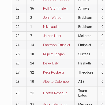
20
36
Rolf Stommelen
Arrows
0
21
2
John Watson
Brabham
0
22
1
Niki Lauda
Brabham
0
23
7
James Hunt
McLaren
0
24
14
Emerson Fittipaldi
Fittipaldi
0
25
18
Rupert Keegan
Surtees
0
26
24
Derek Daly
Hesketh
0
27
32
Keke Rosberg
Theodore
0
28
10
Alberto Colombo
ATS
0
Team
29
25
Hector Rebaque
0
Lotus
30
37
Arturo Merzario
Merzario
0