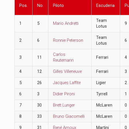
Pos.
No.
Piloto
Escuderia
P
Team
1
5
Mario Andretti
9
Lotus
Team
2
6
Ronnie Peterson
6
Lotus
Carlos
3
11
Ferrari
4
Reutemann
4
12
Gilles Villeneuve
Ferrari
3
5
26
Jacques Laffite
Ligier
2
6
3
Didier Pironi
Tyrrell
1
7
30
Brett Lunger
McLaren
0
8
33
Bruno Giacomelli
McLaren
0
9
31
René Arnoux
Martini
0