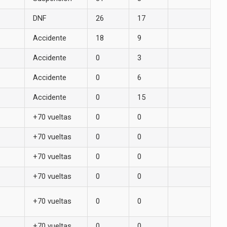
DNF
26
17
Accidente
18
9
Accidente
0
3
Accidente
0
6
Accidente
0
15
+70 vueltas
0
0
+70 vueltas
0
0
+70 vueltas
0
0
+70 vueltas
0
0
+70 vueltas
0
0
+70 vueltas
0
0