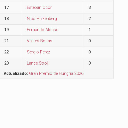
17
Esteban Ocon
3
18
Nico Hülkenberg
2
19
Fernando Alonso
1
21
Valtteri Bottas
0
22
Sergio Pérez
0
20
Lance Stroll
0
Actualizado:
Gran Premio de Hungría 2026