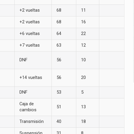
+2 vueltas
68
11
+2 vueltas
68
16
+6 vueltas
64
22
+7 vueltas
63
12
DNF
56
10
+14 vueltas
56
20
DNF
53
5
Caja de
51
13
cambios
Transmisión
40
18
Suspensión
31
8