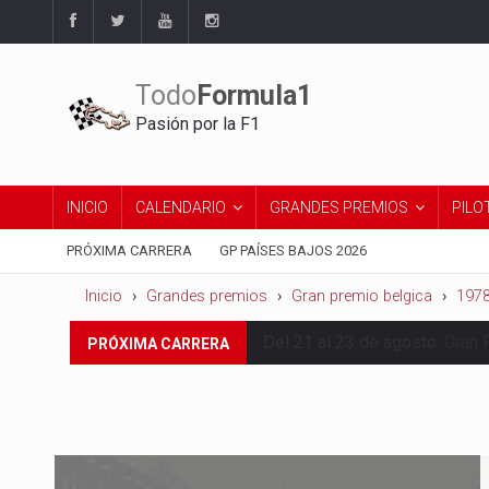
Todo
Formula1
Pasión por la F1
INICIO
CALENDARIO
GRANDES PREMIOS
PILO
PRÓXIMA CARRERA
GP PAÍSES BAJOS 2026
Inicio
Grandes premios
Gran premio belgica
197
Del 21 al 23 de agosto:
Gran 
PRÓXIMA CARRERA