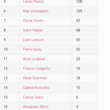
5
Lando Norris
128
6
Max Verstappen
109
7
Oscar Piastri
92
8
Isack Hadjar
68
9
Liam Lawson
43
10
Pierre Gasly
42
11
Arvid Lindblad
23
12
Franco Colapinto
19
13
Oliver Bearman
18
14
Gabriel Bortoleto
10
15
Carlos Sainz
6
16
Alexander Albon
5