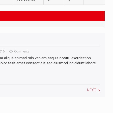
016
Comments
na aliqua enimad min veniam saquis nostru exercitation
lor tasit amet consect elit sed eiusmod incididunt labore
NEXT