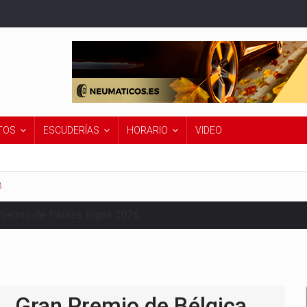
TOS
ESCUDERÍAS
HORARIO
VIDEO
8
Premio de Países Bajos 2026
Gran Premio de Bélgica