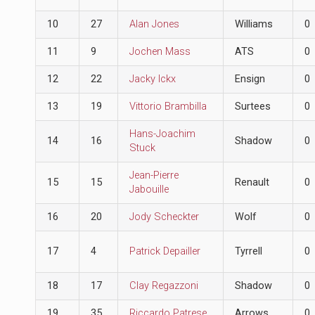
10
27
Alan Jones
Williams
0
11
9
Jochen Mass
ATS
0
12
22
Jacky Ickx
Ensign
0
13
19
Vittorio Brambilla
Surtees
0
Hans-Joachim
14
16
Shadow
0
Stuck
Jean-Pierre
15
15
Renault
0
Jabouille
16
20
Jody Scheckter
Wolf
0
17
4
Patrick Depailler
Tyrrell
0
18
17
Clay Regazzoni
Shadow
0
19
35
Riccardo Patrese
Arrows
0