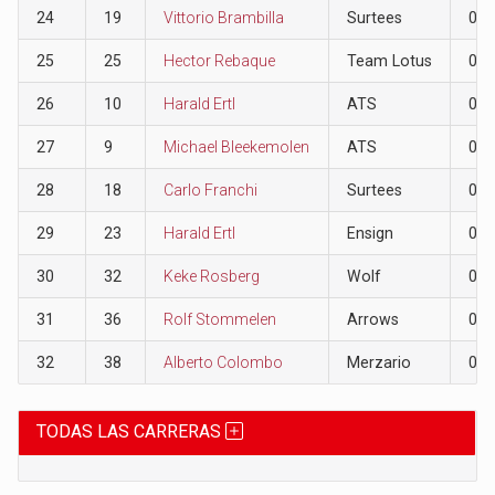
24
19
Vittorio Brambilla
Surtees
0
25
25
Hector Rebaque
Team Lotus
0
26
10
Harald Ertl
ATS
0
27
9
Michael Bleekemolen
ATS
0
28
18
Carlo Franchi
Surtees
0
29
23
Harald Ertl
Ensign
0
30
32
Keke Rosberg
Wolf
0
31
36
Rolf Stommelen
Arrows
0
32
38
Alberto Colombo
Merzario
0
TODAS LAS CARRERAS