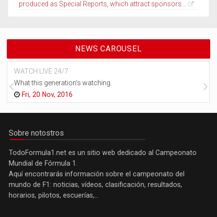
produced as Special Reports, which attract sponsors...
NEWS CAROUSEL
WATCH LIVE 24/7
What this generation's watching.
Fri, 20 Nov, 2016
Sobre notostros
TodoFormula1.net es un sitio web dedicado al Campeonato
Mundial de Fórmula 1.
Aquí encontrarás información sobre el campeonato del
mundo de F1: noticias, vídeos, clasificación, resultados,
horarios, pilotos, escuerías,...