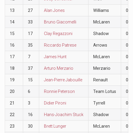
13
27
Alan Jones
Williams
0
14
33
Bruno Giacomelli
McLaren
0
15
17
Clay Regazzoni
Shadow
0
16
35
Riccardo Patrese
Arrows
0
17
7
James Hunt
McLaren
0
18
37
Arturo Merzario
Merzario
0
19
15
Jean-Pierre Jabouille
Renault
0
20
6
Ronnie Peterson
Team Lotus
0
21
3
Didier Pironi
Tyrrell
0
22
16
Hans-Joachim Stuck
Shadow
0
23
30
Brett Lunger
McLaren
0