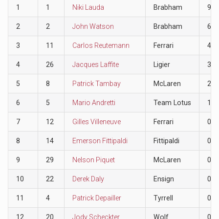
1
1
Niki Lauda
Brabham
9
2
2
John Watson
Brabham
6
3
11
Carlos Reutemann
Ferrari
4
4
26
Jacques Laffite
Ligier
3
5
8
Patrick Tambay
McLaren
2
6
5
Mario Andretti
Team Lotus
1
7
12
Gilles Villeneuve
Ferrari
0
8
14
Emerson Fittipaldi
Fittipaldi
0
9
29
Nelson Piquet
McLaren
0
10
22
Derek Daly
Ensign
0
11
4
Patrick Depailler
Tyrrell
0
12
20
Jody Scheckter
Wolf
0