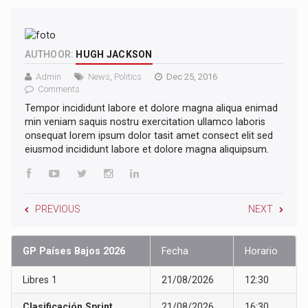
AUTHOOR:
HUGH JACKSON
Admin
News
,
Politics
Dec 25, 2016
Comments
Tempor incididunt labore et dolore magna aliqua enimad
min veniam saquis nostru exercitation ullamco laboris
onsequat lorem ipsum dolor tasit amet consect elit sed
eiusmod incididunt labore et dolore magna aliquipsum.
PREVIOUS
NEXT
GP Países Bajos 2026
Fecha
Horario
Libres 1
21/08/2026
12:30
Clasificación Sprint
21/08/2026
16:30