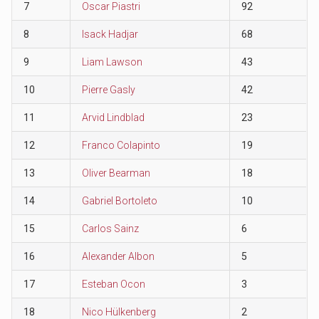
7
Oscar Piastri
92
8
Isack Hadjar
68
9
Liam Lawson
43
10
Pierre Gasly
42
11
Arvid Lindblad
23
12
Franco Colapinto
19
13
Oliver Bearman
18
14
Gabriel Bortoleto
10
15
Carlos Sainz
6
16
Alexander Albon
5
17
Esteban Ocon
3
18
Nico Hülkenberg
2