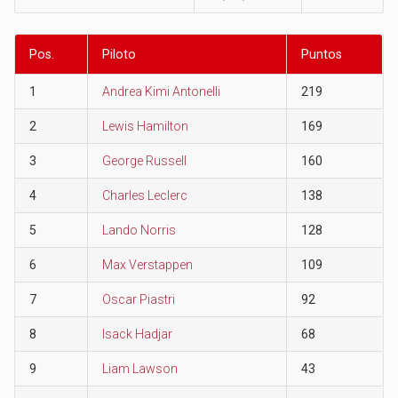
Pos.
Piloto
Puntos
1
Andrea Kimi Antonelli
219
2
Lewis Hamilton
169
3
George Russell
160
4
Charles Leclerc
138
5
Lando Norris
128
6
Max Verstappen
109
7
Oscar Piastri
92
8
Isack Hadjar
68
9
Liam Lawson
43