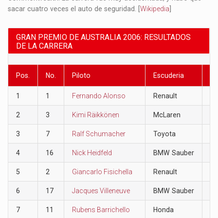
sacar cuatro veces el auto de seguridad. [
Wikipedia
]
GRAN PREMIO DE AUSTRALIA 2006: RESULTADOS
DE LA CARRERA
Pos.
No.
Piloto
Escuderia
Pu
1
1
Fernando Alonso
Renault
10
2
3
Kimi Räikkönen
McLaren
8
3
7
Ralf Schumacher
Toyota
6
4
16
Nick Heidfeld
BMW Sauber
5
5
2
Giancarlo Fisichella
Renault
4
6
17
Jacques Villeneuve
BMW Sauber
3
7
11
Rubens Barrichello
Honda
2