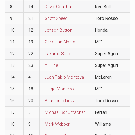
8
14
David Coulthard
Red Bull
1
9
21
Scott Speed
Toro Rosso
0
10
12
Jenson Button
Honda
0
11
19
Christijan Albers
MF1
0
12
22
Takuma Sato
Super Aguri
0
13
23
Yuji Ide
Super Aguri
0
14
4
Juan Pablo Montoya
McLaren
0
15
18
Tiago Monteiro
MF1
0
16
20
Vitantonio Liuzzi
Toro Rosso
0
17
5
Michael Schumacher
Ferrari
0
18
9
Mark Webber
Williams
0