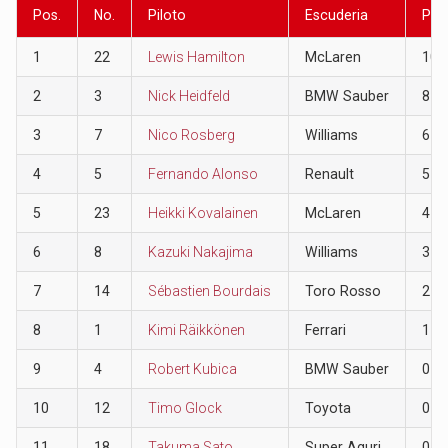
Pos.
No.
Piloto
Escuderia
Pun
1
22
Lewis Hamilton
McLaren
10
2
3
Nick Heidfeld
BMW Sauber
8
3
7
Nico Rosberg
Williams
6
4
5
Fernando Alonso
Renault
5
5
23
Heikki Kovalainen
McLaren
4
6
8
Kazuki Nakajima
Williams
3
7
14
Sébastien Bourdais
Toro Rosso
2
8
1
Kimi Räikkönen
Ferrari
1
9
4
Robert Kubica
BMW Sauber
0
10
12
Timo Glock
Toyota
0
11
18
Takuma Sato
Super Aguri
0