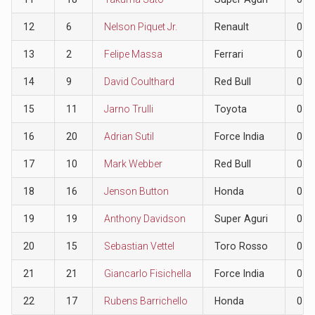
12
6
Nelson Piquet Jr.
Renault
0
13
2
Felipe Massa
Ferrari
0
14
9
David Coulthard
Red Bull
0
15
11
Jarno Trulli
Toyota
0
16
20
Adrian Sutil
Force India
0
17
10
Mark Webber
Red Bull
0
18
16
Jenson Button
Honda
0
19
19
Anthony Davidson
Super Aguri
0
20
15
Sebastian Vettel
Toro Rosso
0
21
21
Giancarlo Fisichella
Force India
0
22
17
Rubens Barrichello
Honda
0