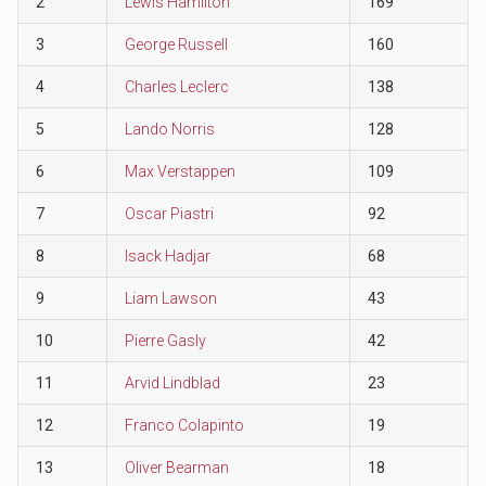
2
Lewis Hamilton
169
3
George Russell
160
4
Charles Leclerc
138
5
Lando Norris
128
6
Max Verstappen
109
7
Oscar Piastri
92
8
Isack Hadjar
68
9
Liam Lawson
43
10
Pierre Gasly
42
11
Arvid Lindblad
23
12
Franco Colapinto
19
13
Oliver Bearman
18