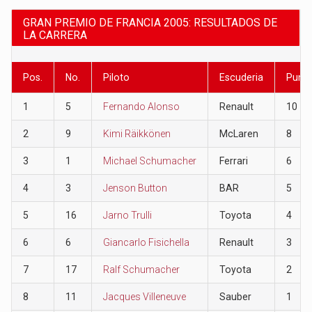
GRAN PREMIO DE FRANCIA 2005: RESULTADOS DE
LA CARRERA
Pos.
No.
Piloto
Escuderia
Punt
1
5
Fernando Alonso
Renault
10
2
9
Kimi Räikkönen
McLaren
8
3
1
Michael Schumacher
Ferrari
6
4
3
Jenson Button
BAR
5
5
16
Jarno Trulli
Toyota
4
6
6
Giancarlo Fisichella
Renault
3
7
17
Ralf Schumacher
Toyota
2
8
11
Jacques Villeneuve
Sauber
1