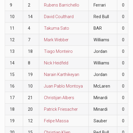
9
2
Rubens Barrichello
Ferrari
0
10
14
David Coulthard
Red Bull
0
11
4
Takuma Sato
BAR
0
12
7
Mark Webber
Williams
0
13
18
Tiago Monteiro
Jordan
0
14
8
Nick Heidfeld
Williams
0
15
19
Narain Karthikeyan
Jordan
0
16
10
Juan Pablo Montoya
McLaren
0
17
21
Christijan Albers
Minardi
0
18
20
Patrick Friesacher
Minardi
0
19
12
Felipe Massa
Sauber
0
20
15
Christian Klien
Red Bull
0