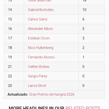
13
Oliver Bearman
18
14
Gabriel Bortoleto
10
15
Carlos Sainz
6
16
Alexander Albon
5
17
Esteban Ocon
3
18
Nico Hülkenberg
2
19
Fernando Alonso
1
21
Valtteri Bottas
0
22
Sergio Pérez
0
20
Lance Stroll
0
Actualizado:
Gran Premio de Hungría 2026
MORE HEADLINES IN OUR
RELATED POSTS