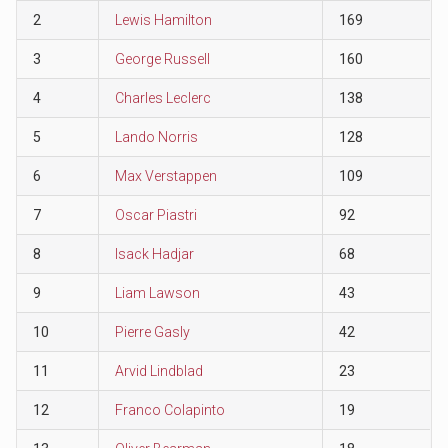
2
Lewis Hamilton
169
3
George Russell
160
4
Charles Leclerc
138
5
Lando Norris
128
6
Max Verstappen
109
7
Oscar Piastri
92
8
Isack Hadjar
68
9
Liam Lawson
43
10
Pierre Gasly
42
11
Arvid Lindblad
23
12
Franco Colapinto
19