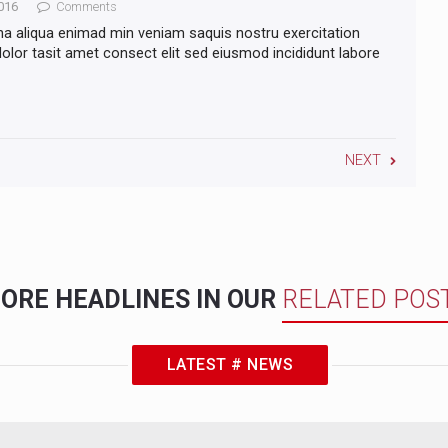
016
Comments
na aliqua enimad min veniam saquis nostru exercitation
lor tasit amet consect elit sed eiusmod incididunt labore
NEXT
ORE HEADLINES IN OUR
RELATED POS
LATEST # NEWS