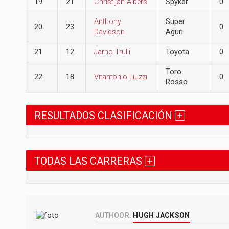
19
21
Christijan Albers
Spyker
0
Anthony
Super
20
23
0
Davidson
Aguri
21
12
Jarno Trulli
Toyota
0
Toro
22
18
Vitantonio Liuzzi
0
Rosso
RESULTADOS CLASIFICACIÓN
TODAS LAS CARRERAS
AUTHOOR:
HUGH JACKSON