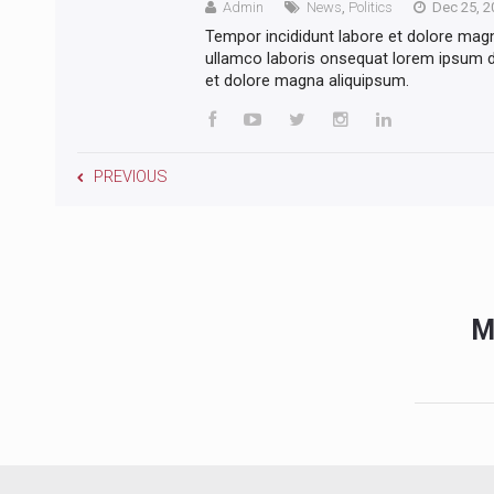
Admin
News
,
Politics
Dec 25, 2
Tempor incididunt labore et dolore mag
ullamco laboris onsequat lorem ipsum do
et dolore magna aliquipsum.
PREVIOUS
M