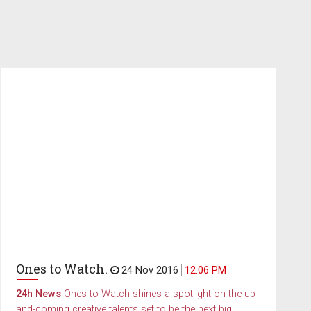
Ones to Watch.
24 Nov 2016
12.06 PM
24h News
Ones to Watch shines a spotlight on the up-
and-coming creative talents set to be the next big