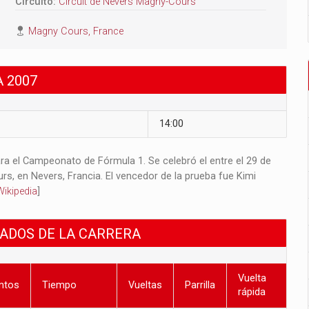
Circuito:
Circuit de Nevers Magny-Cours
Magny Cours, France
 2007
14:00
ra el Campeonato de Fórmula 1. Se celebró el entre el 29 de
urs, en Nevers, Francia. El vencedor de la prueba fue Kimi
Wikipedia
]
TADOS DE LA CARRERA
Vuelta
ntos
Tiempo
Vueltas
Parrilla
rápida