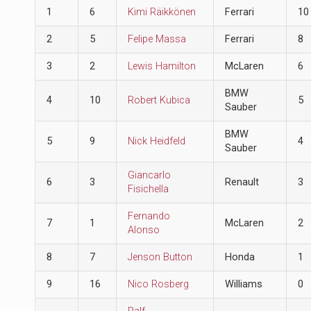
1
6
Kimi Räikkönen
Ferrari
10
2
5
Felipe Massa
Ferrari
8
3
2
Lewis Hamilton
McLaren
6
BMW
4
10
Robert Kubica
5
Sauber
BMW
5
9
Nick Heidfeld
4
Sauber
Giancarlo
6
3
Renault
3
Fisichella
Fernando
7
1
McLaren
2
Alonso
8
7
Jenson Button
Honda
1
9
16
Nico Rosberg
Williams
0