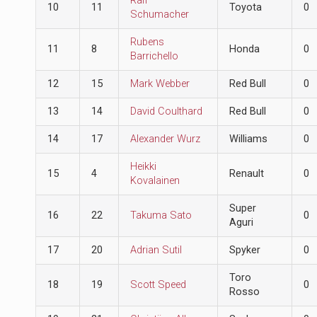
Ralf
10
11
Toyota
0
Schumacher
Rubens
11
8
Honda
0
Barrichello
12
15
Mark Webber
Red Bull
0
13
14
David Coulthard
Red Bull
0
14
17
Alexander Wurz
Williams
0
Heikki
15
4
Renault
0
Kovalainen
Super
16
22
Takuma Sato
0
Aguri
17
20
Adrian Sutil
Spyker
0
Toro
18
19
Scott Speed
0
Rosso