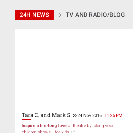
24H NEWS
TV AND RADIO/BLOG
Tara C. and Mark S.
24 Nov 2016
11.25 PM
Inspire a life-long love
of theatre by taking your
children shows... for kids.