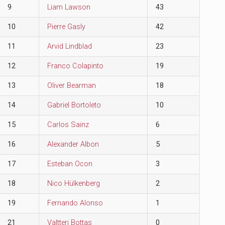
9
Liam Lawson
43
10
Pierre Gasly
42
11
Arvid Lindblad
23
12
Franco Colapinto
19
13
Oliver Bearman
18
14
Gabriel Bortoleto
10
15
Carlos Sainz
6
16
Alexander Albon
5
17
Esteban Ocon
3
18
Nico Hülkenberg
2
19
Fernando Alonso
1
21
Valtteri Bottas
0