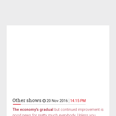
Other shows
20 Nov 2016
14.15 PM
The economy's gradual
but continued improvement is
good news for pretty much everybody. Unless you