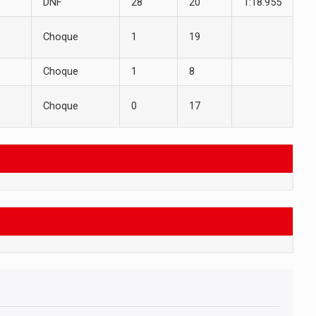
DNF
28
20
1:18.955
Choque
1
19
Choque
1
8
Choque
0
17