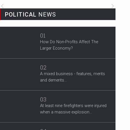
3 Years After Man's Death
POLITICAL
NEWS
Mother hopes renewed reward will
help find her son’s killer...
01
How Do Non-Profits Affect The
Larger Economy?
02
A mixed business - features, merits
and demerits...
03
At least nine firefighters were injured
when a massive explosion...