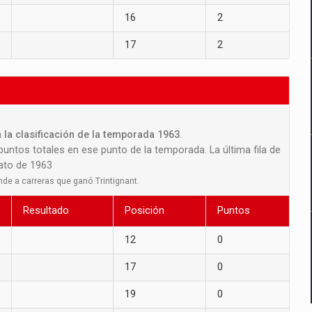
16
2
17
2
 la clasificación de la temporada 1963
.
 puntos totales en ese punto de la temporada. La última fila de
nato de 1963
nde a carreras que ganó Trintignant.
Resultado
Posición
Puntos
12
0
17
0
19
0