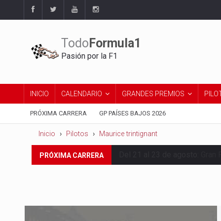
Todo
Formula1
Pasión por la F1
INICIO
CALENDARIO
GRANDES PREMIOS
PILO
PRÓXIMA CARRERA
GP PAÍSES BAJOS 2026
Inicio
Pilotos
Maurice trintignant
Del 21 al 23 de agosto:
Gran 
PRÓXIMA CARRERA