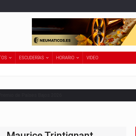
TOS
ESCUDERÍAS
HORARIO
VIDEO
Premio de Países Bajos 2026
Maurice Trintignant