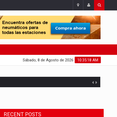
Sábado, 8 de Agosto de 2026
10:35:19 AM
Migrant Crisis
The proposal involves resettling one
RECENT POSTS