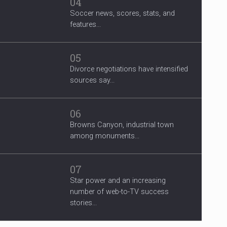
04
Soccer news, scores, stats, and
features...
05
Divorce negotiations have intensified
sources say...
06
Browns Canyon, industrial town
among monuments...
07
Star power and an increasing
number of web-to-TV success
stories...