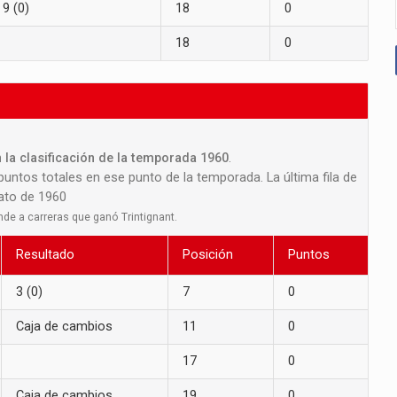
9 (0)
18
0
18
0
 la clasificación de la temporada 1960
.
 puntos totales en ese punto de la temporada. La última fila de
nato de 1960
nde a carreras que ganó Trintignant.
Resultado
Posición
Puntos
3 (0)
7
0
Caja de cambios
11
0
17
0
Caja de cambios
19
0