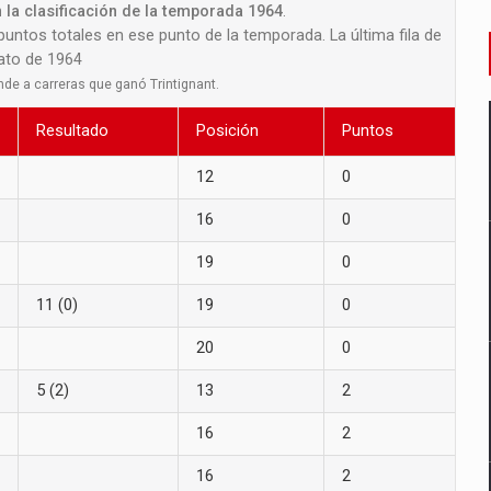
 la clasificación de la temporada 1964
.
 puntos totales en ese punto de la temporada. La última fila de
nato de 1964
nde a carreras que ganó Trintignant.
Resultado
Posición
Puntos
12
0
16
0
19
0
11 (0)
19
0
20
0
5 (2)
13
2
16
2
16
2