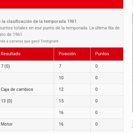
 la clasificación de la temporada 1961
.
 puntos totales en ese punto de la temporada. La última fila de
nato de 1961
nde a carreras que ganó Trintignant.
Resultado
Posición
Puntos
7 (0)
7
0
10
0
Caja de cambios
12
0
13 (0)
15
0
16
0
Motor
16
0