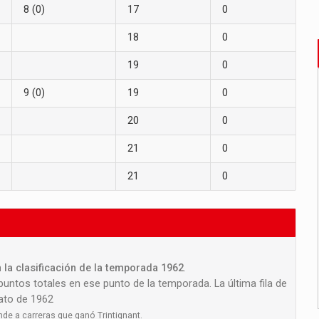
8 (0)
17
0
18
0
19
0
9 (0)
19
0
20
0
21
0
21
0
 la clasificación de la temporada 1962
.
 puntos totales en ese punto de la temporada. La última fila de
nato de 1962
nde a carreras que ganó Trintignant.