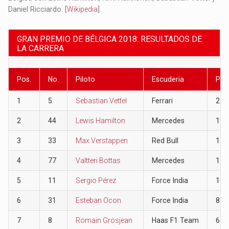
Daniel Ricciardo. [
Wikipedia
]
GRAN PREMIO DE BÉLGICA 2018: RESULTADOS DE
LA CARRERA
Pos.
No.
Piloto
Escuderia
Pun
1
5
Sebastian Vettel
Ferrari
25
2
44
Lewis Hamilton
Mercedes
18
3
33
Max Verstappen
Red Bull
15
4
77
Valtteri Bottas
Mercedes
12
5
11
Sergio Pérez
Force India
10
6
31
Esteban Ocon
Force India
8
7
8
Romain Grosjean
Haas F1 Team
6