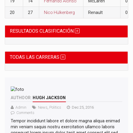
19
14
Fernando Alonso
McLaren
0
20
27
Nico Hülkenberg
Renault
0
RESULTADOS CLASIFICACIÓN
TODAS LAS CARRERAS
AUTHOOR:
HUGH JACKSON
Admin
News
,
Politics
Dec 25, 2016
Comments
Tempor incididunt labore et dolore magna aliqua enimad
min veniam saquis nostru exercitation ullamco laboris
onsequat lorem ipsum dolor tasit amet consect elit sed