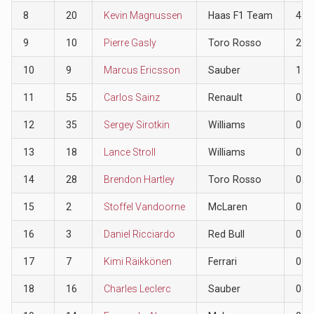
8
20
Kevin Magnussen
Haas F1 Team
4
9
10
Pierre Gasly
Toro Rosso
2
10
9
Marcus Ericsson
Sauber
1
11
55
Carlos Sainz
Renault
0
12
35
Sergey Sirotkin
Williams
0
13
18
Lance Stroll
Williams
0
14
28
Brendon Hartley
Toro Rosso
0
15
2
Stoffel Vandoorne
McLaren
0
16
3
Daniel Ricciardo
Red Bull
0
17
7
Kimi Räikkönen
Ferrari
0
18
16
Charles Leclerc
Sauber
0