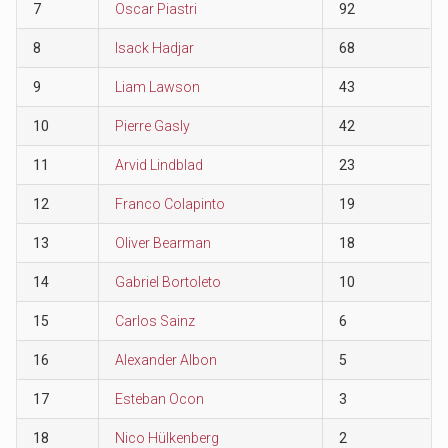
7
Oscar Piastri
92
8
Isack Hadjar
68
9
Liam Lawson
43
10
Pierre Gasly
42
11
Arvid Lindblad
23
12
Franco Colapinto
19
13
Oliver Bearman
18
14
Gabriel Bortoleto
10
15
Carlos Sainz
6
16
Alexander Albon
5
17
Esteban Ocon
3
18
Nico Hülkenberg
2