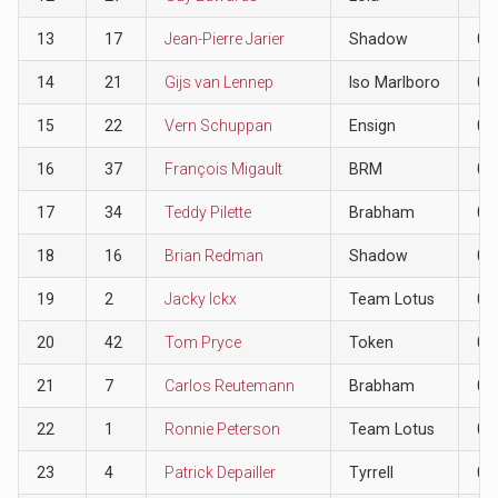
13
17
Jean-Pierre Jarier
Shadow
0
14
21
Gijs van Lennep
Iso Marlboro
0
15
22
Vern Schuppan
Ensign
0
16
37
François Migault
BRM
0
17
34
Teddy Pilette
Brabham
0
18
16
Brian Redman
Shadow
0
19
2
Jacky Ickx
Team Lotus
0
20
42
Tom Pryce
Token
0
21
7
Carlos Reutemann
Brabham
0
22
1
Ronnie Peterson
Team Lotus
0
23
4
Patrick Depailler
Tyrrell
0