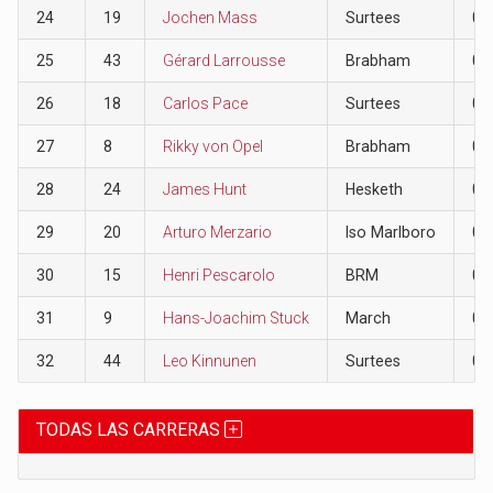
24
19
Jochen Mass
Surtees
0
25
43
Gérard Larrousse
Brabham
0
26
18
Carlos Pace
Surtees
0
27
8
Rikky von Opel
Brabham
0
28
24
James Hunt
Hesketh
0
29
20
Arturo Merzario
Iso Marlboro
0
30
15
Henri Pescarolo
BRM
0
31
9
Hans-Joachim Stuck
March
0
32
44
Leo Kinnunen
Surtees
0
TODAS LAS CARRERAS