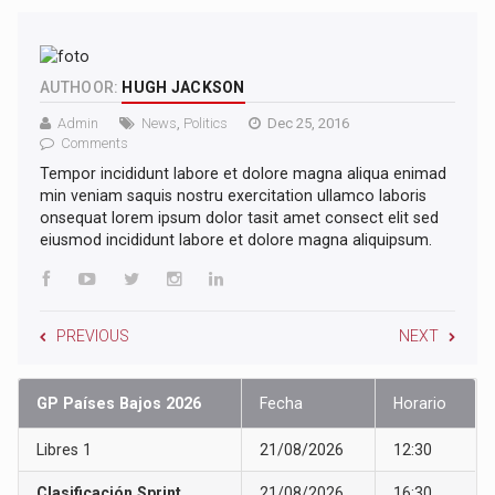
AUTHOOR:
HUGH JACKSON
Admin
News
,
Politics
Dec 25, 2016
Comments
Tempor incididunt labore et dolore magna aliqua enimad
min veniam saquis nostru exercitation ullamco laboris
onsequat lorem ipsum dolor tasit amet consect elit sed
eiusmod incididunt labore et dolore magna aliquipsum.
PREVIOUS
NEXT
GP Países Bajos 2026
Fecha
Horario
Libres 1
21/08/2026
12:30
Clasificación Sprint
21/08/2026
16:30