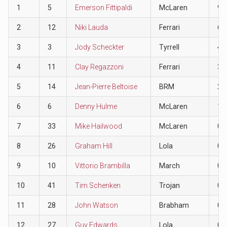
1
5
Emerson Fittipaldi
McLaren
9
2
12
Niki Lauda
Ferrari
6
3
3
Jody Scheckter
Tyrrell
4
4
11
Clay Regazzoni
Ferrari
3
5
14
Jean-Pierre Beltoise
BRM
2
6
6
Denny Hulme
McLaren
1
7
33
Mike Hailwood
McLaren
0
8
26
Graham Hill
Lola
0
9
10
Vittorio Brambilla
March
0
10
41
Tim Schenken
Trojan
0
11
28
John Watson
Brabham
0
12
27
Guy Edwards
Lola
0