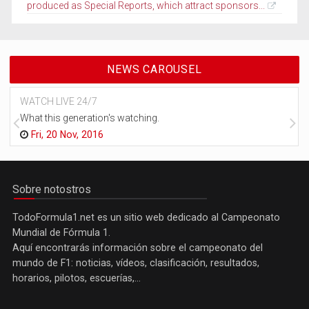
produced as Special Reports, which attract sponsors...
NEWS CAROUSEL
WATCH LIVE 24/7
What this generation's watching.
Fri, 20 Nov, 2016
Sobre notostros
TodoFormula1.net es un sitio web dedicado al Campeonato
Mundial de Fórmula 1.
Aquí encontrarás información sobre el campeonato del
mundo de F1: noticias, vídeos, clasificación, resultados,
horarios, pilotos, escuerías,...