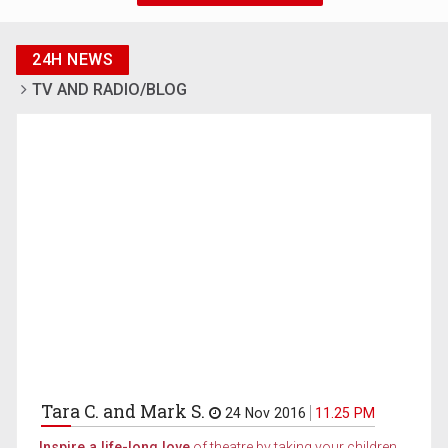
24H NEWS
TV AND RADIO/BLOG
Tara C. and Mark S.
24 Nov 2016
11.25 PM
Inspire a life-long love
of theatre by taking your children