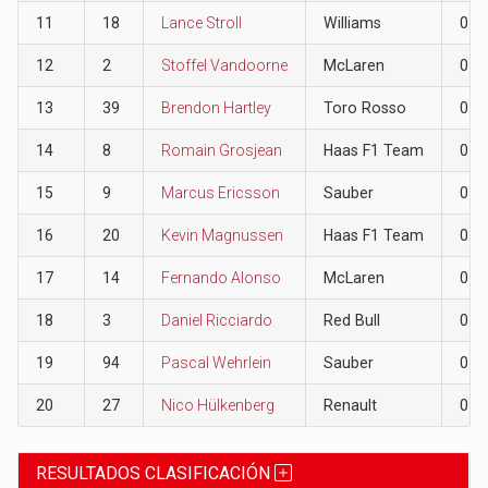
11
18
Lance Stroll
Williams
0
12
2
Stoffel Vandoorne
McLaren
0
13
39
Brendon Hartley
Toro Rosso
0
14
8
Romain Grosjean
Haas F1 Team
0
15
9
Marcus Ericsson
Sauber
0
16
20
Kevin Magnussen
Haas F1 Team
0
17
14
Fernando Alonso
McLaren
0
18
3
Daniel Ricciardo
Red Bull
0
19
94
Pascal Wehrlein
Sauber
0
20
27
Nico Hülkenberg
Renault
0
RESULTADOS CLASIFICACIÓN