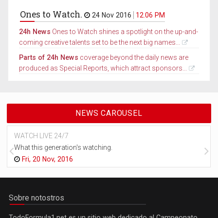
Ones to Watch.
24 Nov 2016
12.06 PM
24h News
Ones to Watch shines a spotlight on the up-and-
coming creative talents set to be the next big names...
Parts of 24h News
coverage beyond the daily news are
produced as Special Reports, which attract sponsors...
NEWS CAROUSEL
WATCH LIVE 24/7
What this generation's watching.
Fri, 20 Nov, 2016
Sobre notostros
TodoFormula1.net es un sitio web dedicado al Campeonato