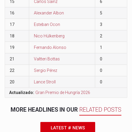
15
Carlos Sainz
6
16
Alexander Albon
5
17
Esteban Ocon
3
18
Nico Hülkenberg
2
19
Fernando Alonso
1
21
Valtteri Bottas
0
22
Sergio Pérez
0
20
Lance Stroll
0
Actualizado:
Gran Premio de Hungría 2026
MORE HEADLINES IN OUR
RELATED POSTS
LATEST # NEWS