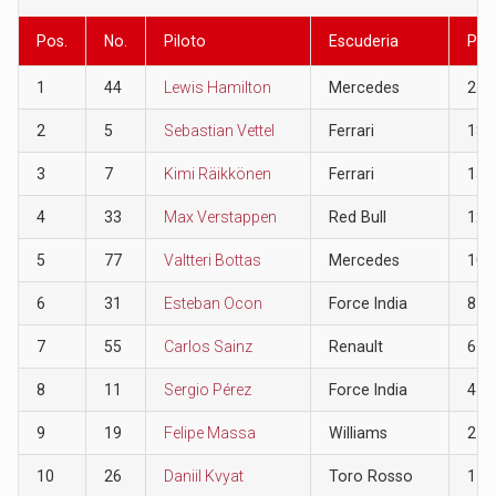
Pos.
No.
Piloto
Escuderia
Pun
1
44
Lewis Hamilton
Mercedes
25
2
5
Sebastian Vettel
Ferrari
18
3
7
Kimi Räikkönen
Ferrari
15
4
33
Max Verstappen
Red Bull
12
5
77
Valtteri Bottas
Mercedes
10
6
31
Esteban Ocon
Force India
8
7
55
Carlos Sainz
Renault
6
8
11
Sergio Pérez
Force India
4
9
19
Felipe Massa
Williams
2
10
26
Daniil Kvyat
Toro Rosso
1