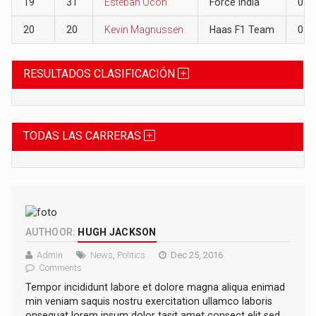
19
31
Esteban Ocon
Force India
0
20
20
Kevin Magnussen
Haas F1 Team
0
RESULTADOS CLASIFICACIÓN
TODAS LAS CARRERAS
AUTHOOR:
HUGH JACKSON
Admin
News
,
Politics
Dec 25, 2016
Comments
Tempor incididunt labore et dolore magna aliqua enimad
min veniam saquis nostru exercitation ullamco laboris
onsequat lorem ipsum dolor tasit amet consect elit sed