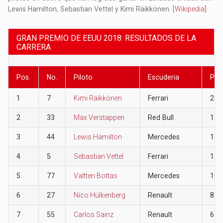
Lewis Hamilton, Sebastian Vettel y Kimi Räikkönen. [
Wikipedia
]
GRAN PREMIO DE EEUU 2018: RESULTADOS DE LA
CARRERA
Pos.
No.
Piloto
Escuderia
Pun
1
7
Kimi Räikkönen
Ferrari
25
2
33
Max Verstappen
Red Bull
18
3
44
Lewis Hamilton
Mercedes
15
4
5
Sebastian Vettel
Ferrari
12
5
77
Valtteri Bottas
Mercedes
10
6
27
Nico Hülkenberg
Renault
8
7
55
Carlos Sainz
Renault
6