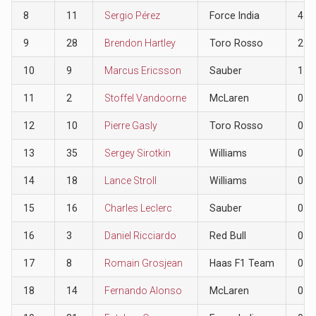
8
11
Sergio Pérez
Force India
4
9
28
Brendon Hartley
Toro Rosso
2
10
9
Marcus Ericsson
Sauber
1
11
2
Stoffel Vandoorne
McLaren
0
12
10
Pierre Gasly
Toro Rosso
0
13
35
Sergey Sirotkin
Williams
0
14
18
Lance Stroll
Williams
0
15
16
Charles Leclerc
Sauber
0
16
3
Daniel Ricciardo
Red Bull
0
17
8
Romain Grosjean
Haas F1 Team
0
18
14
Fernando Alonso
McLaren
0