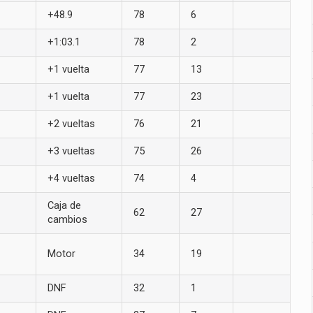
+48.9
78
6
+1:03.1
78
2
+1 vuelta
77
13
+1 vuelta
77
23
+2 vueltas
76
21
+3 vueltas
75
26
+4 vueltas
74
4
Caja de
62
27
cambios
Motor
34
19
DNF
32
1