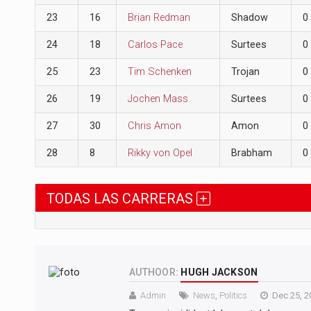
23
16
Brian Redman
Shadow
0
24
18
Carlos Pace
Surtees
0
25
23
Tim Schenken
Trojan
0
26
19
Jochen Mass
Surtees
0
27
30
Chris Amon
Amon
0
28
8
Rikky von Opel
Brabham
0
TODAS LAS CARRERAS
AUTHOOR:
HUGH JACKSON
Admin
News
,
Politics
Dec 25, 2