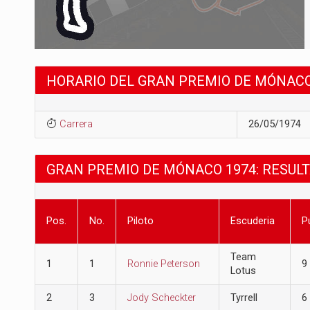
HORARIO DEL GRAN PREMIO DE MÓNACO
Carrera
26/05/1974
GRAN PREMIO DE MÓNACO 1974: RESUL
Pos.
No.
Piloto
Escuderia
P
Team
1
1
Ronnie Peterson
9
Lotus
2
3
Jody Scheckter
Tyrrell
6