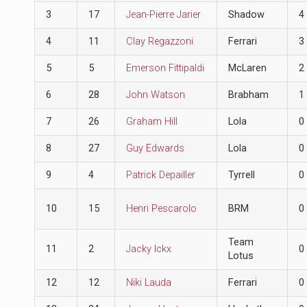
3
17
Jean-Pierre Jarier
Shadow
4
4
11
Clay Regazzoni
Ferrari
3
5
5
Emerson Fittipaldi
McLaren
2
6
28
John Watson
Brabham
1
7
26
Graham Hill
Lola
0
8
27
Guy Edwards
Lola
0
9
4
Patrick Depailler
Tyrrell
0
10
15
Henri Pescarolo
BRM
0
Team
11
2
Jacky Ickx
0
Lotus
12
12
Niki Lauda
Ferrari
0