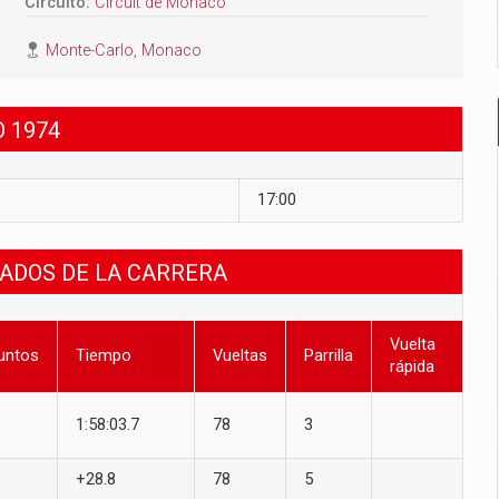
Circuito:
Circuit de Monaco
Monte-Carlo, Monaco
 1974
17:00
TADOS DE LA CARRERA
Vuelta
untos
Tiempo
Vueltas
Parrilla
rápida
1:58:03.7
78
3
+28.8
78
5