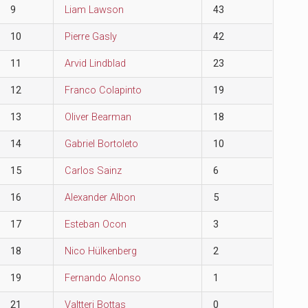
9
Liam Lawson
43
10
Pierre Gasly
42
11
Arvid Lindblad
23
12
Franco Colapinto
19
13
Oliver Bearman
18
14
Gabriel Bortoleto
10
15
Carlos Sainz
6
16
Alexander Albon
5
17
Esteban Ocon
3
18
Nico Hülkenberg
2
19
Fernando Alonso
1
21
Valtteri Bottas
0