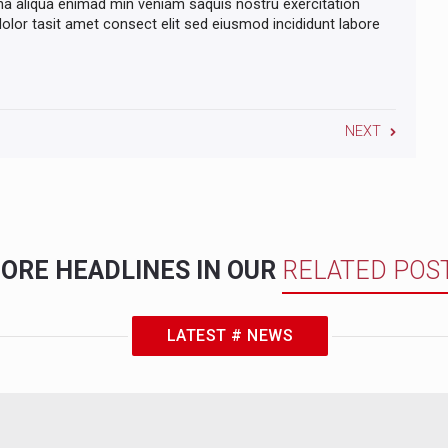
na aliqua enimad min veniam saquis nostru exercitation
lor tasit amet consect elit sed eiusmod incididunt labore
NEXT
ORE HEADLINES IN OUR
RELATED POS
LATEST # NEWS