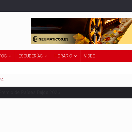
TOS
ESCUDERÍAS
HORARIO
VIDEO
74
Premio de Países Bajos 2026