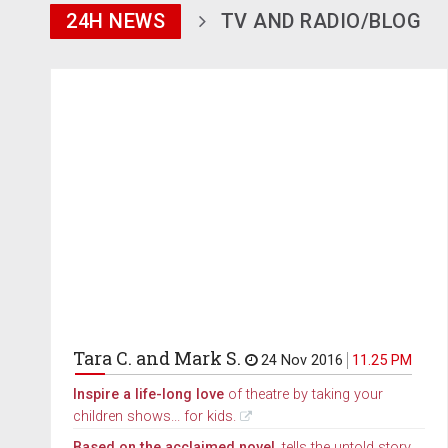
24H NEWS
TV AND RADIO/BLOG
Tara C. and Mark S.
24 Nov 2016
11.25 PM
Inspire a life-long love
of theatre by taking your
children shows... for kids.
Based on the acclaimed novel,
tells the untold story