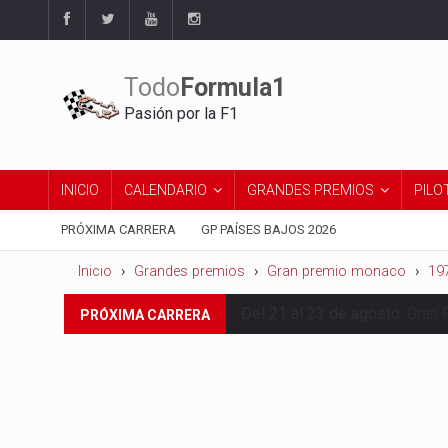
Todo
Formula1
Pasión por la F1
INICIO
CALENDARIO
GRANDES PREMIOS
PILO
PRÓXIMA CARRERA
GP PAÍSES BAJOS 2026
Inicio
Grandes premios
Gran premio monaco
19
Del 21 al 23 de agosto:
Gran 
PRÓXIMA CARRERA