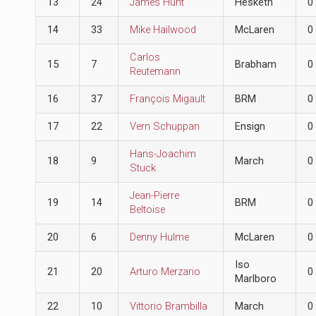
13
24
James Hunt
Hesketh
0
14
33
Mike Hailwood
McLaren
0
Carlos
15
7
Brabham
0
Reutemann
16
37
François Migault
BRM
0
17
22
Vern Schuppan
Ensign
0
Hans-Joachim
18
9
March
0
Stuck
Jean-Pierre
19
14
BRM
0
Beltoise
20
6
Denny Hulme
McLaren
0
Iso
21
20
Arturo Merzario
0
Marlboro
22
10
Vittorio Brambilla
March
0