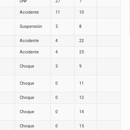
DNF
27
7
Accidente
11
10
Suspensión
5
8
Accidente
4
22
Accidente
4
25
Choque
3
9
Choque
0
11
Choque
0
12
Choque
0
14
Choque
0
15