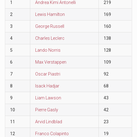
1
Andrea Kimi Antonelli
219
2
Lewis Hamilton
169
3
George Russell
160
4
Charles Leclerc
138
5
Lando Norris
128
6
Max Verstappen
109
7
Oscar Piastri
92
8
Isack Hadjar
68
9
Liam Lawson
43
10
Pierre Gasly
42
11
Arvid Lindblad
23
12
Franco Colapinto
19