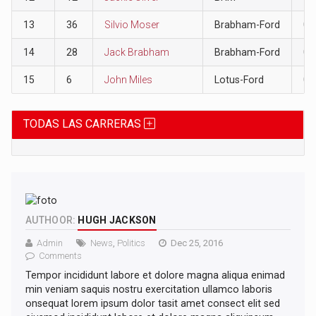
13
36
Silvio Moser
Brabham-Ford
0
14
28
Jack Brabham
Brabham-Ford
0
15
6
John Miles
Lotus-Ford
0
TODAS LAS CARRERAS
AUTHOOR:
HUGH JACKSON
Admin
News
,
Politics
Dec 25, 2016
Comments
Tempor incididunt labore et dolore magna aliqua enimad
min veniam saquis nostru exercitation ullamco laboris
onsequat lorem ipsum dolor tasit amet consect elit sed