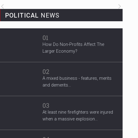
3 Years After Man's Death
POLITICAL
NEWS
Mother hopes renewed reward will
help find her son’s killer...
01
How Do Non-Profits Affect The
Larger Economy?
02
A mixed business - features, merits
and demerits...
03
At least nine firefighters were injured
when a massive explosion...