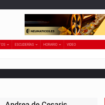
TOS
ESCUDERÍAS
HORARIO
VIDEO
Premio de Países Bajos 2026
Andrea de Cesaris