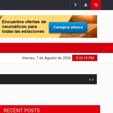
Viernes, 7 de Agosto de 2026
9:33:20 PM
Migrant Crisis
The proposal involves resettling one
RECENT POSTS
refugee in Europe for each one...