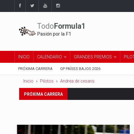
Todo
Formula1
Pasión por la F1
INICIO
CALENDARIO
GRANDES PREMIOS
PILO
PRÓXIMA CARRERA
GP PAÍSES BAJOS 2026
Inicio
Pilotos
Andrea de cesaris
Del 21 al 23 de agosto:
Gran 
PRÓXIMA CARRERA