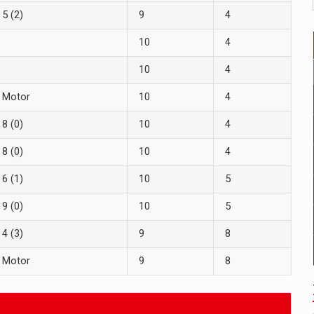
5 (2)
9
4
10
4
10
4
Motor
10
4
8 (0)
10
4
8 (0)
10
4
6 (1)
10
5
9 (0)
10
5
4 (3)
9
8
Motor
9
8