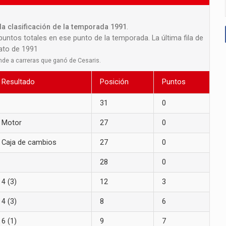
la clasificación de la temporada 1991
.
 puntos totales en ese punto de la temporada. La última fila de
nato de 1991
nde a carreras que ganó de Cesaris.
Resultado
Posición
Puntos
31
0
Motor
27
0
Caja de cambios
27
0
28
0
4 (3)
12
3
4 (3)
8
6
6 (1)
9
7