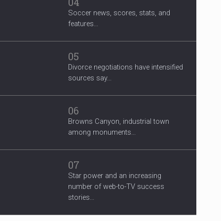
04
Soccer news, scores, stats, and
features...
05
Divorce negotiations have intensified
sources say...
06
Browns Canyon, industrial town
among monuments...
07
Star power and an increasing
number of web-to-TV success
stories...