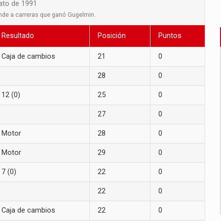
nato de 1991
nde a carreras que ganó Gugelmin.
Resultado
Posición
Puntos
Caja de cambios
21
0
28
0
12 (0)
25
0
27
0
Motor
28
0
Motor
29
0
7 (0)
22
0
22
0
Caja de cambios
22
0