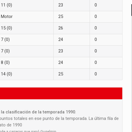
11 (0)
23
0
Motor
25
0
15 (0)
26
0
7 (0)
24
0
7 (0)
23
0
8 (0)
24
0
14 (0)
25
0
la clasificación de la temporada 1990
.
 puntos totales en ese punto de la temporada. La última fila de
nato de 1990
nde a carreras que ganó Gugelmin.