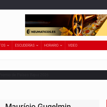
TOS
ESCUDERÍAS
HORARIO
VIDEO
Premio de Países Bajos 2026
Maurício Gugelmin