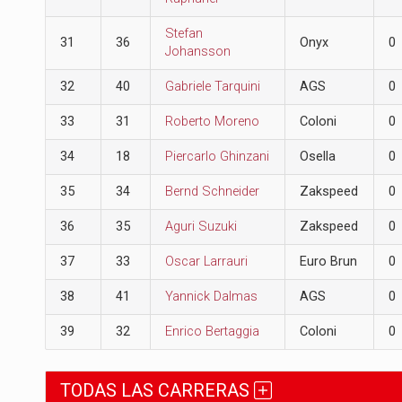
Stefan
31
36
Onyx
0
Johansson
32
40
Gabriele Tarquini
AGS
0
33
31
Roberto Moreno
Coloni
0
34
18
Piercarlo Ghinzani
Osella
0
35
34
Bernd Schneider
Zakspeed
0
36
35
Aguri Suzuki
Zakspeed
0
37
33
Oscar Larrauri
Euro Brun
0
38
41
Yannick Dalmas
AGS
0
39
32
Enrico Bertaggia
Coloni
0
TODAS LAS CARRERAS