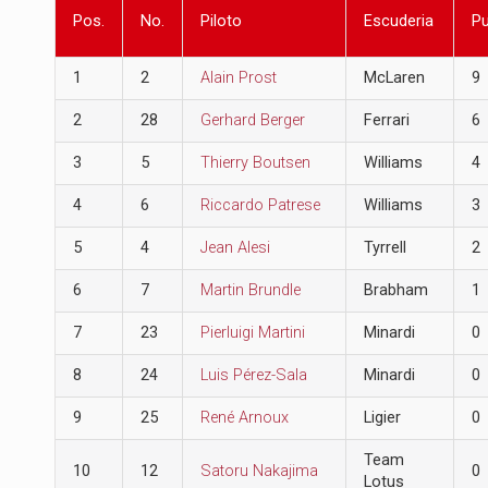
Pos.
No.
Piloto
Escuderia
P
1
2
Alain Prost
McLaren
9
2
28
Gerhard Berger
Ferrari
6
3
5
Thierry Boutsen
Williams
4
4
6
Riccardo Patrese
Williams
3
5
4
Jean Alesi
Tyrrell
2
6
7
Martin Brundle
Brabham
1
7
23
Pierluigi Martini
Minardi
0
8
24
Luis Pérez-Sala
Minardi
0
9
25
René Arnoux
Ligier
0
Team
10
12
Satoru Nakajima
0
Lotus