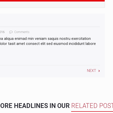
016
Comments
na aliqua enimad min veniam saquis nostru exercitation
lor tasit amet consect elit sed eiusmod incididunt labore
NEXT
ORE HEADLINES IN OUR
RELATED POS