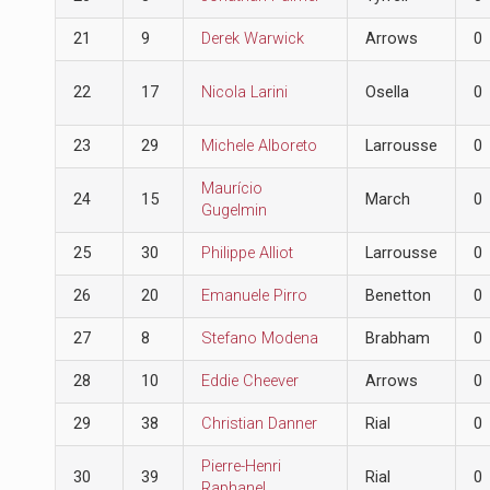
21
9
Derek Warwick
Arrows
0
22
17
Nicola Larini
Osella
0
23
29
Michele Alboreto
Larrousse
0
Maurício
24
15
March
0
Gugelmin
25
30
Philippe Alliot
Larrousse
0
26
20
Emanuele Pirro
Benetton
0
27
8
Stefano Modena
Brabham
0
28
10
Eddie Cheever
Arrows
0
29
38
Christian Danner
Rial
0
Pierre-Henri
30
39
Rial
0
Raphanel