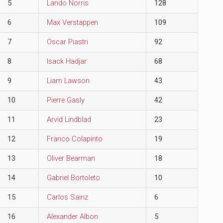
5
Lando Norris
128
6
Max Verstappen
109
7
Oscar Piastri
92
8
Isack Hadjar
68
9
Liam Lawson
43
10
Pierre Gasly
42
11
Arvid Lindblad
23
12
Franco Colapinto
19
13
Oliver Bearman
18
14
Gabriel Bortoleto
10
15
Carlos Sainz
6
16
Alexander Albon
5