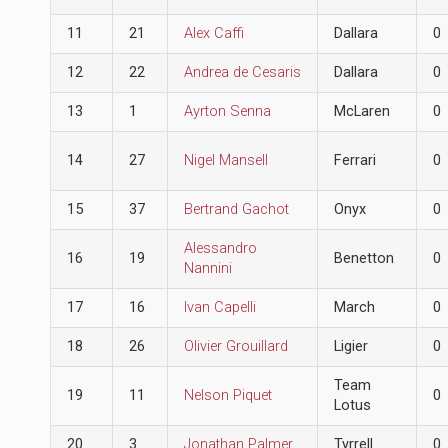
11
21
Alex Caffi
Dallara
0
12
22
Andrea de Cesaris
Dallara
0
13
1
Ayrton Senna
McLaren
0
14
27
Nigel Mansell
Ferrari
0
15
37
Bertrand Gachot
Onyx
0
Alessandro
16
19
Benetton
0
Nannini
17
16
Ivan Capelli
March
0
18
26
Olivier Grouillard
Ligier
0
Team
19
11
Nelson Piquet
0
Lotus
20
3
Jonathan Palmer
Tyrrell
0