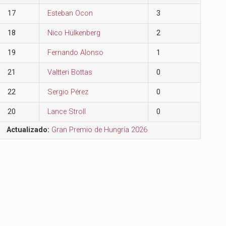
17
Esteban Ocon
3
18
Nico Hülkenberg
2
19
Fernando Alonso
1
21
Valtteri Bottas
0
22
Sergio Pérez
0
20
Lance Stroll
0
Actualizado:
Gran Premio de Hungría 2026