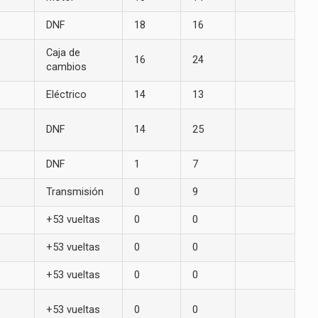
DNF
18
16
Caja de
16
24
cambios
Eléctrico
14
13
DNF
14
25
DNF
1
7
Transmisión
0
9
+53 vueltas
0
0
+53 vueltas
0
0
+53 vueltas
0
0
+53 vueltas
0
0