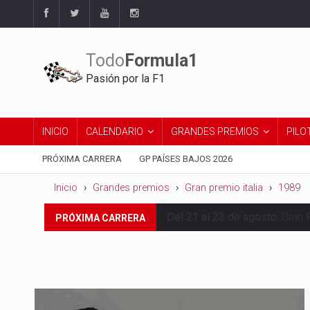
Todo
Formula1
Pasión por la F1
INICIO
CALENDARIO
GRANDES PREMIOS
PILO
PRÓXIMA CARRERA
GP PAÍSES BAJOS 2026
Inicio
Grandes premios
Gran premio italia
1989
Del 21 al 23 de agosto:
Gran 
PRÓXIMA CARRERA