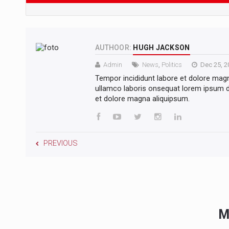
AUTHOOR:
HUGH JACKSON
Admin
News
,
Politics
Dec 25, 2
Tempor incididunt labore et dolore mag
ullamco laboris onsequat lorem ipsum do
et dolore magna aliquipsum.
PREVIOUS
M