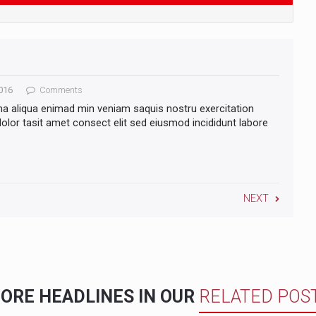
016
Comments
na aliqua enimad min veniam saquis nostru exercitation
lor tasit amet consect elit sed eiusmod incididunt labore
NEXT
ORE HEADLINES IN OUR
RELATED POS