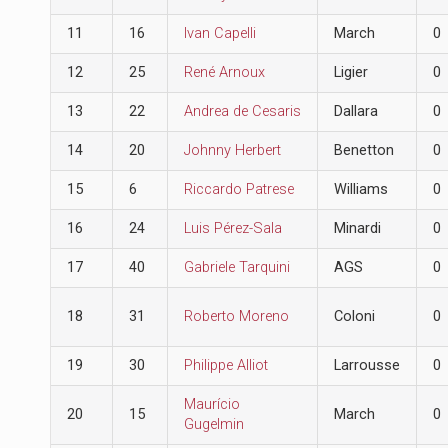
11
16
Ivan Capelli
March
0
12
25
René Arnoux
Ligier
0
13
22
Andrea de Cesaris
Dallara
0
14
20
Johnny Herbert
Benetton
0
15
6
Riccardo Patrese
Williams
0
16
24
Luis Pérez-Sala
Minardi
0
17
40
Gabriele Tarquini
AGS
0
18
31
Roberto Moreno
Coloni
0
19
30
Philippe Alliot
Larrousse
0
Maurício
20
15
March
0
Gugelmin