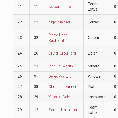
Team
21
11
Nelson Piquet
0
Lotus
22
27
Nigel Mansell
Ferrari
0
Pierre-Henri
23
32
Coloni
0
Raphanel
24
26
Olivier Grouillard
Ligier
0
25
23
Pierluigi Martini
Minardi
0
26
9
Derek Warwick
Arrows
0
27
38
Christian Danner
Rial
0
28
29
Yannick Dalmas
Larrousse
0
Team
29
12
Satoru Nakajima
0
Lotus