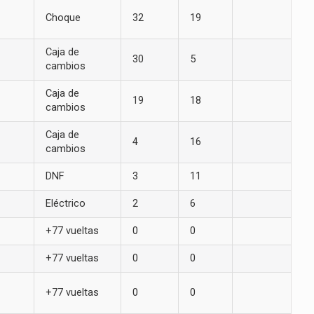
Choque
32
19
Caja de
30
5
cambios
Caja de
19
18
cambios
Caja de
4
16
cambios
DNF
3
11
Eléctrico
2
6
+77 vueltas
0
0
+77 vueltas
0
0
+77 vueltas
0
0