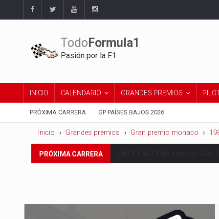
Todo
Formula1
Pasión por la F1
INICIO
CALENDARIO
GRANDES PREMIOS
PILO
PRÓXIMA CARRERA
GP PAÍSES BAJOS 2026
Inicio
Grandes premios
Gran premio monaco
19
Del 21 al 23 de agosto:
Gran 
PRÓXIMA CARRERA