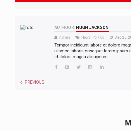
AUTHOOR:
HUGH JACKSON
Admin
News
,
Politics
Dec 25, 2
Tempor incididunt labore et dolore mag
ullamco laboris onsequat lorem ipsum do
et dolore magna aliquipsum.
PREVIOUS
M