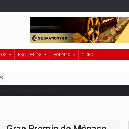
TOS
ESCUDERÍAS
HORARIO
VIDEO
89
Premio de Países Bajos 2026
Gran Premio de Mónaco