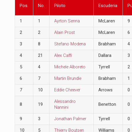
Pos.
No.
Piloto
Escuderia
P
1
1
Ayrton Senna
McLaren
9
2
2
Alain Prost
McLaren
6
3
8
Stefano Modena
Brabham
4
4
21
Alex Caffi
Dallara
3
5
4
Michele Alboreto
Tyrrell
2
6
7
Martin Brundle
Brabham
1
7
10
Eddie Cheever
Arrows
0
Alessandro
8
19
Benetton
0
Nannini
9
3
Jonathan Palmer
Tyrrell
0
10
5
Thierry Boutsen
Williams
0