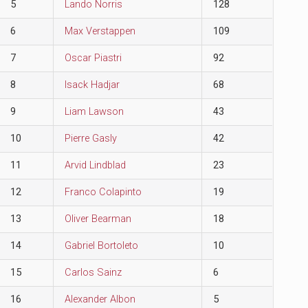
5
Lando Norris
128
6
Max Verstappen
109
7
Oscar Piastri
92
8
Isack Hadjar
68
9
Liam Lawson
43
10
Pierre Gasly
42
11
Arvid Lindblad
23
12
Franco Colapinto
19
13
Oliver Bearman
18
14
Gabriel Bortoleto
10
15
Carlos Sainz
6
16
Alexander Albon
5