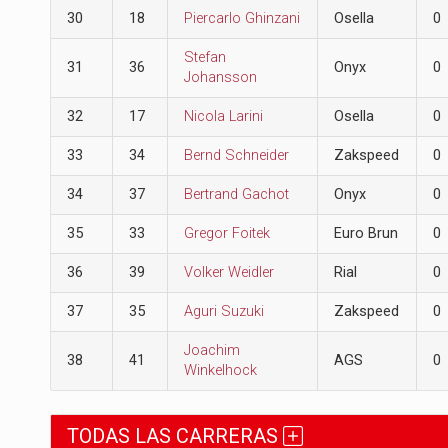
30
18
Piercarlo Ghinzani
Osella
0
Stefan
31
36
Onyx
0
Johansson
32
17
Nicola Larini
Osella
0
33
34
Bernd Schneider
Zakspeed
0
34
37
Bertrand Gachot
Onyx
0
35
33
Gregor Foitek
Euro Brun
0
36
39
Volker Weidler
Rial
0
37
35
Aguri Suzuki
Zakspeed
0
Joachim
38
41
AGS
0
Winkelhock
TODAS LAS CARRERAS