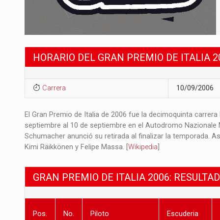
HORARIO DEL GRAN PREMIO DE ITALIA 2
Carrera
10/09/2006
El Gran Premio de Italia de 2006 fue la decimoquinta carrer
septiembre al 10 de septiembre en el Autodromo Nazionale M
Schumacher anunció su retirada al finalizar la temporada. A
Kimi Räikkönen y Felipe Massa. [
Wikipedia
]
GRAN PREMIO DE ITALIA 2006: RESULTA
Pos.
No.
Piloto
Escuderia