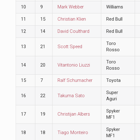
10
9
Mark Webber
Williams
11
15
Christian Klien
Red Bull
12
14
David Coulthard
Red Bull
Toro
13
21
Scott Speed
Rosso
Toro
14
20
Vitantonio Liuzzi
Rosso
15
7
Ralf Schumacher
Toyota
Super
16
22
Takuma Sato
Aguri
Spyker
17
19
Christijan Albers
MF1
Spyker
18
18
Tiago Monteiro
MF1