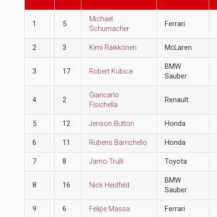
Michael
1
5
Ferrari
Schumacher
2
3
Kimi Räikkönen
McLaren
BMW
3
17
Robert Kubica
Sauber
Giancarlo
4
2
Renault
Fisichella
5
12
Jenson Button
Honda
6
11
Rubens Barrichello
Honda
7
8
Jarno Trulli
Toyota
BMW
8
16
Nick Heidfeld
Sauber
9
6
Felipe Massa
Ferrari