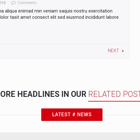
016
Comments
na aliqua enimad min veniam saquis nostru exercitation
lor tasit amet consect elit sed eiusmod incididunt labore
NEXT
ORE HEADLINES IN OUR
RELATED POS
LATEST # NEWS