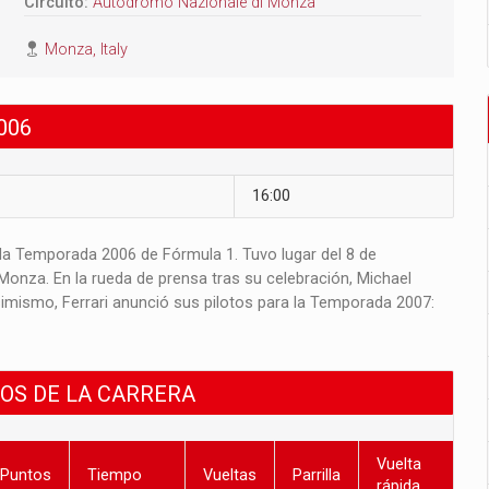
Circuito:
Autodromo Nazionale di Monza
Monza, Italy
006
16:00
a la Temporada 2006 de Fórmula 1. Tuvo lugar del 8 de
onza. En la rueda de prensa tras su celebración, Michael
simismo, Ferrari anunció sus pilotos para la Temporada 2007:
DOS DE LA CARRERA
Vuelta
Puntos
Tiempo
Vueltas
Parrilla
rápida