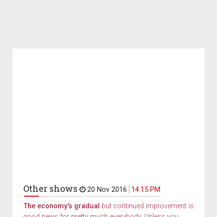
Other shows
20 Nov 2016
14.15 PM
The economy's gradual
but continued improvement is
good news for pretty much everybody. Unless you