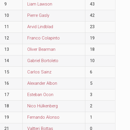
9
Liam Lawson
43
10
Pierre Gasly
42
11
Arvid Lindblad
23
12
Franco Colapinto
19
13
Oliver Bearman
18
14
Gabriel Bortoleto
10
15
Carlos Sainz
6
16
Alexander Albon
5
17
Esteban Ocon
3
18
Nico Hülkenberg
2
19
Fernando Alonso
1
21
Valtteri Bottas
0