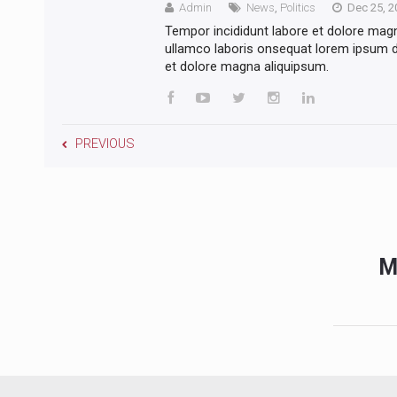
Admin
News
,
Politics
Dec 25, 2
Tempor incididunt labore et dolore mag
ullamco laboris onsequat lorem ipsum do
et dolore magna aliquipsum.
PREVIOUS
M