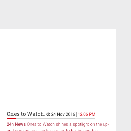
Ones to Watch.
24 Nov 2016
12.06 PM
24h News
Ones to Watch shines a spotlight on the up-
and-coming creative talents set to be the next big