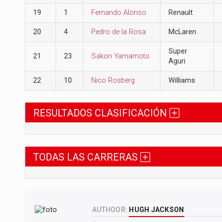
19
1
Fernando Alonso
Renault
20
4
Pedro de la Rosa
McLaren
Super
21
23
Sakon Yamamoto
Aguri
22
10
Nico Rosberg
Williams
RESULTADOS CLASIFICACIÓN
TODAS LAS CARRERAS
AUTHOOR:
HUGH JACKSON