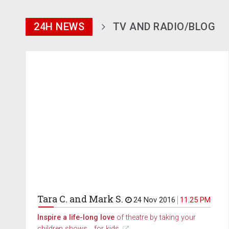
24H NEWS
TV AND RADIO/BLOG
Tara C. and Mark S.
24 Nov 2016
11.25 PM
Inspire a life-long love
of theatre by taking your
children shows... for kids.